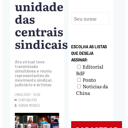
unidade
das
centrais
sindicais
ESCOLHA AS LISTAS
QUE DESEJA
ASSINAR:
Ato virtual teve
Editorial
transmissão
simultânea e reuniu
BdF
representantes do
Ponto
movimento sindical,
judiciário e artistas
Notícias da
China
1.MAIO.2020 - 15:59
CURITIBA (PR)
GIBRAN MENDES