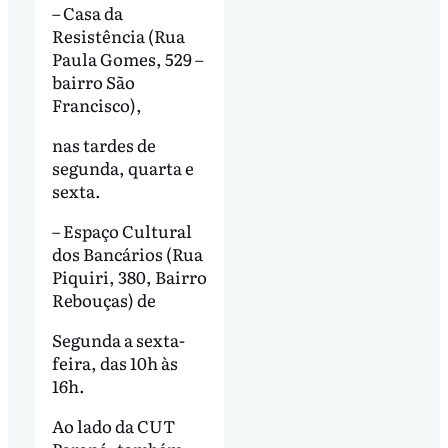
– Casa da
Resistência (Rua
Paula Gomes, 529 –
bairro São
Francisco),
nas tardes de
segunda, quarta e
sexta.
– Espaço Cultural
dos Bancários (Rua
Piquiri, 380, Bairro
Rebouças) de
Segunda a sexta-
feira, das 10h às
16h.
Ao lado da CUT