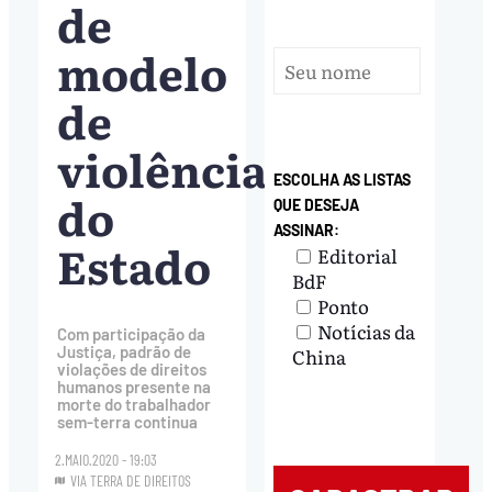
de
modelo
de
violência
ESCOLHA AS LISTAS
do
QUE DESEJA
ASSINAR:
Estado
Editorial
BdF
Ponto
Notícias da
Com participação da
Justiça, padrão de
China
violações de direitos
humanos presente na
morte do trabalhador
sem-terra continua
2.MAIO.2020 - 19:03
VIA TERRA DE DIREITOS