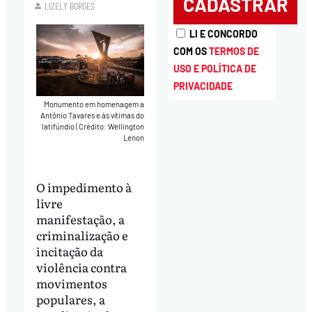
LIZELY BORGES
LI E CONCORDO
COM OS
TERMOS DE
USO E POLÍTICA DE
PRIVACIDADE
Monumento em homenagem a
Antônio Tavares e às vítimas do
latifúndio
|
Crédito: Wellington
Lenon
O impedimento à
livre
manifestação, a
criminalização e
incitação da
violência contra
movimentos
populares, a