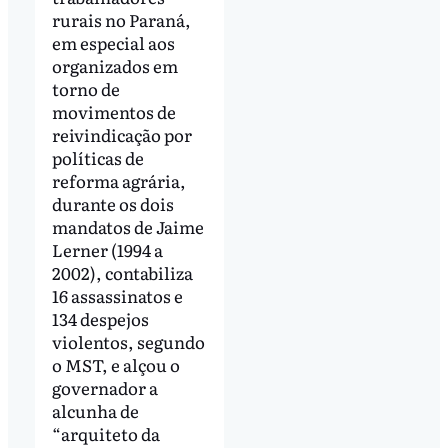
rurais no Paraná,
em especial aos
organizados em
torno de
movimentos de
reivindicação por
políticas de
reforma agrária,
durante os dois
mandatos de Jaime
Lerner (1994 a
2002), contabiliza
16 assassinatos e
134 despejos
violentos, segundo
o MST, e alçou o
governador a
alcunha de
“arquiteto da