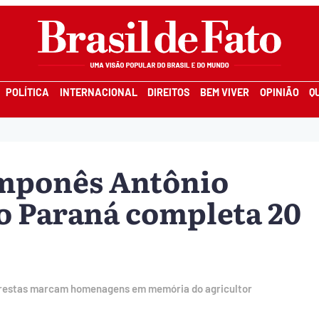
POLÍTICA
INTERNACIONAL
DIREITOS
BEM VIVER
OPINIÃO
Q
amponês Antônio
o Paraná completa 20
florestas marcam homenagens em memória do agricultor