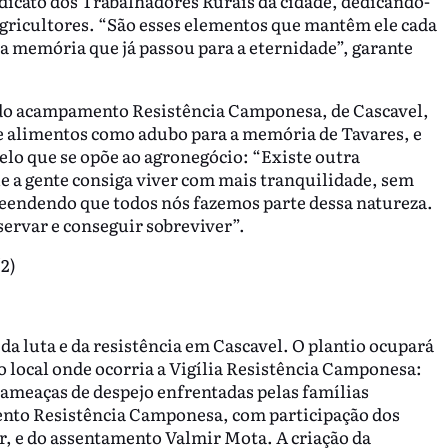
ndicato dos Trabalhadores Rurais da cidade, dedicando-
agricultores. “São esses elementos que mantêm ele cada
a memória que já passou para a eternidade”, garante
 do acampamento Resistência Camponesa, de Cascavel,
 de alimentos como adubo para a memória de Tavares, e
lo que se opõe ao agronegócio: “Existe outra
ue a gente consiga viver com mais tranquilidade, sem
preendendo que todos nós fazemos parte dessa natureza.
servar e conseguir sobreviver”.
2)
da luta e da resistência em Cascavel. O plantio ocupará
o local onde ocorria a Vigília Resistência Camponesa:
 ameaças de despejo enfrentadas pelas famílias
ento Resistência Camponesa, com participação dos
, e do assentamento Valmir Mota. A criação da