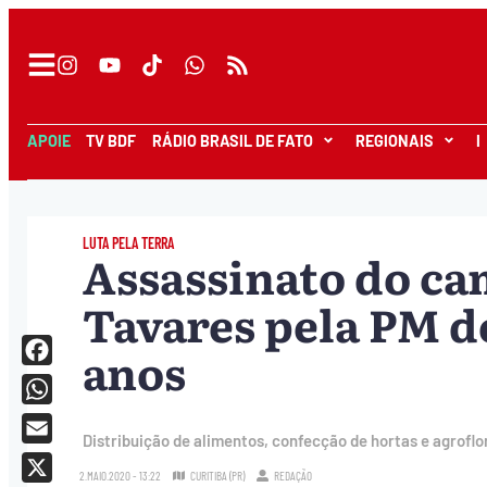
APOIE
TV BDF
RÁDIO BRASIL DE FATO
REGIONAIS
I
LUTA PELA TERRA
Assassinato do c
Tavares pela PM d
anos
Facebook
WhatsApp
Distribuição de alimentos, confecção de hortas e agro
Email
2.MAIO.2020 - 13:22
CURITIBA (PR)
REDAÇÃO