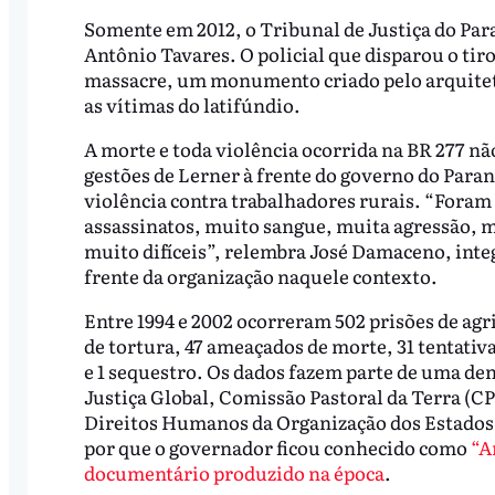
Somente em 2012, o Tribunal de Justiça do Par
Antônio Tavares. O policial que disparou o tiro
massacre, um monumento criado pelo arquitet
as vítimas do latifúndio.
A morte e toda violência ocorrida na BR 277 n
gestões de Lerner à frente do governo do Paran
violência contra trabalhadores rurais. “Foram
assassinatos, muito sangue, muita agressão, m
muito difíceis”, relembra José Damaceno, integ
frente da organização naquele contexto.
Entre 1994 e 2002 ocorreram 502 prisões de agri
de tortura, 47 ameaçados de morte, 31 tentativa
e 1 sequestro. Os dados fazem parte de uma den
Justiça Global, Comissão Pastoral da Terra (C
Direitos Humanos da Organização dos Estado
por que o governador ficou conhecido como
“A
documentário produzido na época
.