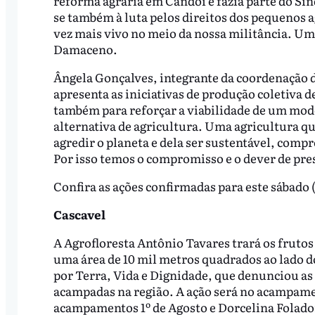
reforma agrária em Candói e fazia parte do Si
se também à luta pelos direitos dos pequenos 
vez mais vivo no meio da nossa militância. Um
Damaceno.
Ângela Gonçalves, integrante da coordenação
apresenta as iniciativas de produção coletiva
também para reforçar a viabilidade de um mode
alternativa de agricultura. Uma agricultura q
agredir o planeta e dela ser sustentável, com
Por isso temos o compromisso e o dever de pre
Confira as ações confirmadas para este sábado (
Cascavel
A Agrofloresta Antônio Tavares trará os frutos 
uma área de 10 mil metros quadrados ao lado d
por Terra, Vida e Dignidade, que denunciou as
acampadas na região. A ação será no acampam
acampamentos 1º de Agosto e Dorcelina Folador