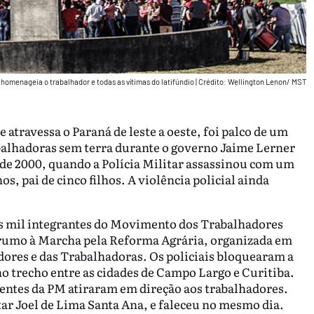
omenageia o trabalhador e todas as vítimas do latifúndio
|
Crédito: Wellington Lenon/ MST
 atravessa o Paraná de leste a oeste, foi palco de um
balhadoras sem terra durante o governo Jaime Lerner
o de 2000, quando a Polícia Militar assassinou com um
os, pai de cinco filhos. A violência policial ainda
is mil integrantes do Movimento dos Trabalhadores
, rumo à Marcha pela Reforma Agrária, organizada em
ores e das Trabalhadoras. Os policiais bloquearam a
o trecho entre as cidades de Campo Largo e Curitiba.
gentes da PM atiraram em direção aos trabalhadores.
itar Joel de Lima Santa Ana, e faleceu no mesmo dia.