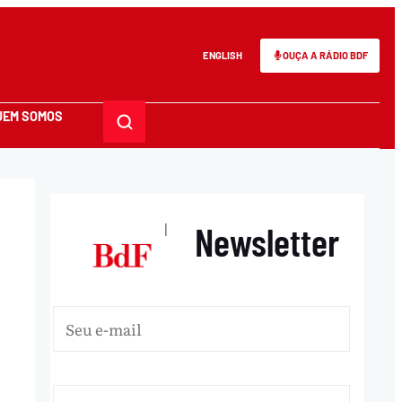
ENGLISH
OUÇA A RÁDIO BDF
UEM SOMOS
Newsletter
|