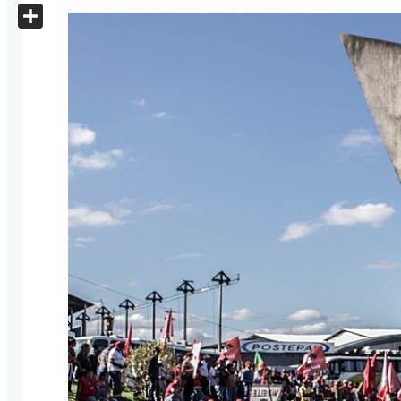
X
Share