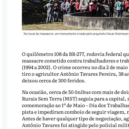
No local do massacre, um monumento criado pelo arquiteto Oscar Niemeyer h
O quilômetro 108 da BR-277, rodovia federal que
massacre cometido contra trabalhadores e tra
(1994 a 2002). O crime ocorreu no dia 2 de mai
tiro o agricultor Antônio Tavares Pereira, 38 an
deixou cerca de 300 feridos.
Na ocasião, cerca de 50 ônibus com mais de do
Rurais Sem Terra (MST) seguia para a capital
comemoração ao 1º de Maio – Dia dos Trabalhad
pista e impediram comboio de seguir viagem, n
Antes de haver qualquer tipo de negociação, a
Antônio Tavares foi atingido pelo policial mil