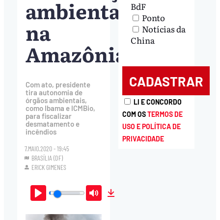
ambientais
BdF
Ponto
na
Notícias da
China
Amazônia
Com ato, presidente
tira autonomia de
órgãos ambientais,
LI E CONCORDO
como Ibama e ICMBio,
COM OS
TERMOS DE
para fiscalizar
desmatamento e
USO E POLÍTICA DE
incêndios
PRIVACIDADE
7.MAIO.2020 - 19:45
BRASÍLIA (DF)
ERICK GIMENES
Play
Mute
Download