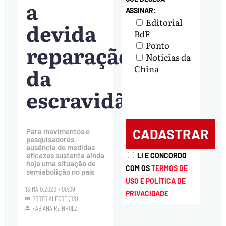
a
ASSINAR:
Editorial
devida
BdF
Ponto
reparação
Notícias da
da
China
escravidão
Para movimentos e
pesquisadores,
ausência de medidas
eficazes sustenta ainda
LI E CONCORDO
hoje uma situação de
COM OS
TERMOS DE
semiabolição no país
USO E POLÍTICA DE
13.MAIO.2020 - 00:09
PRIVACIDADE
PORTO ALEGRE (RS)
FABIANA REINHOLZ