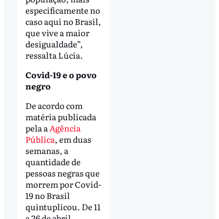
especificamente no
caso aqui no Brasil,
que vive a maior
desigualdade”,
ressalta Lúcia.
Covid-19 e o povo
negro
De acordo com
matéria publicada
pela a
Agência
Pública
, em duas
semanas, a
quantidade de
pessoas negras que
morrem por Covid-
19 no Brasil
quintuplicou. De 11
a 26 de abril,