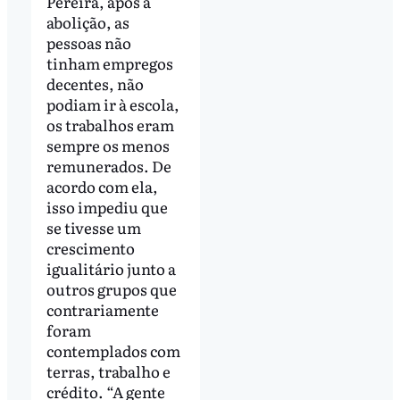
Pereira, após a
abolição, as
pessoas não
tinham empregos
decentes, não
podiam ir à escola,
os trabalhos eram
sempre os menos
remunerados. De
acordo com ela,
isso impediu que
se tivesse um
crescimento
igualitário junto a
outros grupos que
contrariamente
foram
contemplados com
terras, trabalho e
crédito. “A gente