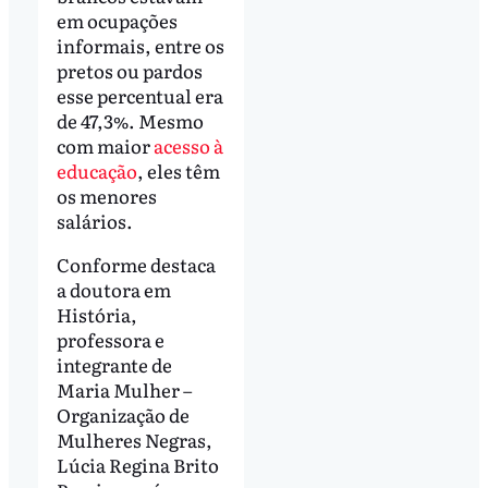
em ocupações
informais, entre os
pretos ou pardos
esse percentual era
de 47,3%. Mesmo
com maior
acesso à
educação
, eles têm
os menores
salários.
Conforme destaca
a doutora em
História,
professora e
integrante de
Maria Mulher –
Organização de
Mulheres Negras,
Lúcia Regina Brito