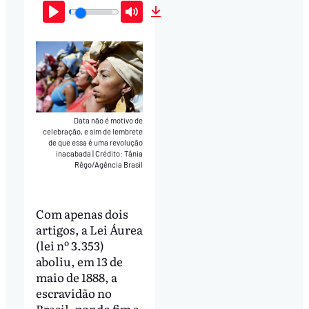
Play
Mute
Download
Data não é motivo de
celebração, e sim de lembrete
de que essa é uma revolução
inacabada
|
Crédito: Tânia
Rêgo/Agência Brasil
Com apenas dois
artigos, a Lei Áurea
(lei nº 3.353)
aboliu, em 13 de
maio de 1888, a
escravidão no
Brasil, pondo fim a