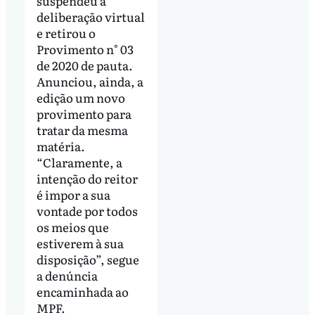
suspendeu a
deliberação virtual
e retirou o
Provimento n° 03
de 2020 de pauta.
Anunciou, ainda, a
edição um novo
provimento para
tratar da mesma
matéria.
“Claramente, a
intenção do reitor
é impor a sua
vontade por todos
os meios que
estiverem à sua
disposição”, segue
a denúncia
encaminhada ao
MPF.