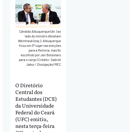
Cândido Albuquerque (dir.) ao
lado do ministro Abraham
Weintraub (esq.); Albuquerque
ficou em 3º lugar nas eleições
para a Reitoria, mas foi
escolhido por Jair Bolsonaro
para o cargo
|
Crédito: Gabriel
Jabur / Divulgação/MEC
O Diretório
Central dos
Estudantes (DCE)
da Universidade
Federal do Ceará
(UFC) emitiu,
nesta terça-feira