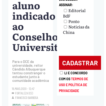
aluno
ASSINAR:
Editorial
indicado
BdF
Ponto
ao
Notícias da
Conselho
China
Universitário
Para o DCE da
universidade, reitor
Cândido Albuquerque
tentou constranger o
LI E CONCORDO
estudante junto à
COM OS
TERMOS DE
comunidade acadêmica
USO E POLÍTICA DE
19.MAIO.2020 - 12:47
PRIVACIDADE
FORTALEZA (CE)
FRANCISCO BARBOSA