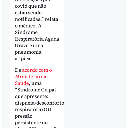
covid que não
estão sendo
notificadas,” relata
o médico. A
Síndrome
Respiratória Aguda
Grave é uma
pneumonia
atípica.
De
acordo com o
Ministério da
Saúde
, uma
“Síndrome Gripal
que apresente:
dispneia/desconforto
respiratório OU
pressão
persistente no