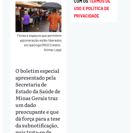
COM OS
TERMOS DE
USO E POLÍTICA DE
PRIVACIDADE
Feiras e espaços que permitem
aglomeração estão liberados
em Ipatinga (MG)
|
Crédito:
Nilmar Lage
O boletim especial
apresentado pela
Secretaria de
Estado da Saúde de
Minas Gerais traz
um dado
preocupante e que
dá força para a tese
da subnotificação,
pois trata-se de