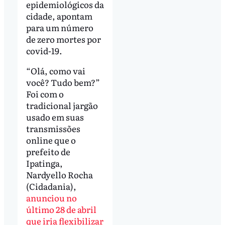
epidemiológicos da
cidade, apontam
para um número
de zero mortes por
covid-19.
“Olá, como vai
você? Tudo bem?”
Foi com o
tradicional jargão
usado em suas
transmissões
online que o
prefeito de
Ipatinga,
Nardyello Rocha
(Cidadania),
anunciou no
último 28 de abril
que iria flexibilizar