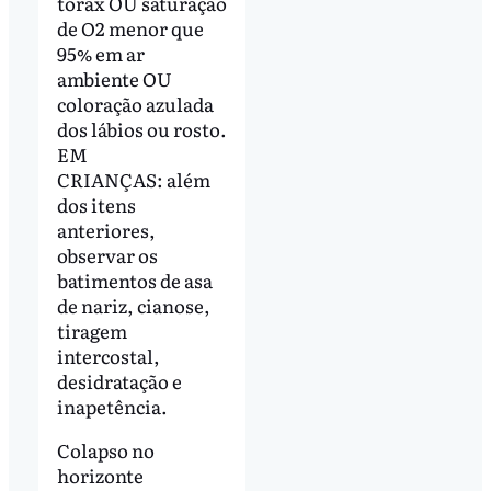
tórax OU saturação
de O2 menor que
95% em ar
ambiente OU
coloração azulada
dos lábios ou rosto.
EM
CRIANÇAS: além
dos itens
anteriores,
observar os
batimentos de asa
de nariz, cianose,
tiragem
intercostal,
desidratação e
inapetência.
Colapso no
horizonte