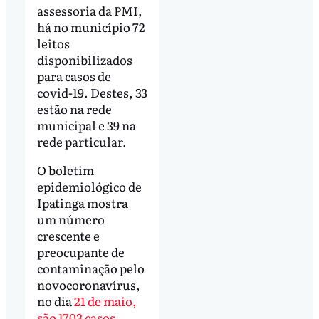
assessoria da PMI,
há no município 72
leitos
disponibilizados
para casos de
covid-19. Destes, 33
estão na rede
municipal e 39 na
rede particular.
O boletim
epidemiológico de
Ipatinga mostra
um número
crescente e
preocupante de
contaminação pelo
novocoronavírus,
no dia
21 de maio,
são 1703 casos