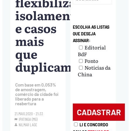
flexibiliza
isolamento
e casos
ESCOLHA AS LISTAS
QUE DESEJA
mais
ASSINAR:
Editorial
que
BdF
Ponto
duplicam
Notícias da
China
Com base em 0,053%
de amostragem,
comércio da cidade foi
liberado para a
reabertura
21.MAIO.2020 - 21:33
IPATINGA (MG)
LI E CONCORDO
NILMAR LAGE