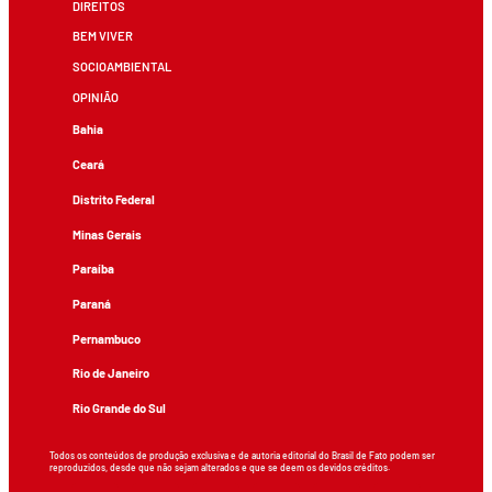
DIREITOS
BEM VIVER
SOCIOAMBIENTAL
OPINIÃO
Bahia
Ceará
Distrito Federal
Minas Gerais
Paraíba
Paraná
Pernambuco
Rio de Janeiro
Rio Grande do Sul
Todos os conteúdos de produção exclusiva e de autoria editorial do Brasil de Fato podem ser
reproduzidos, desde que não sejam alterados e que se deem os devidos créditos.