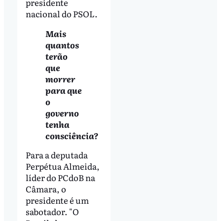
presidente
nacional do PSOL.
Mais
quantos
terão
que
morrer
para que
o
governo
tenha
consciência?
Para a deputada
Perpétua Almeida,
líder do PCdoB na
Câmara, o
presidente é um
sabotador. "O