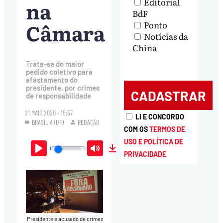
na
Editorial
BdF
Câmara
Ponto
Notícias da
China
Trata-se do maior
pedido coletivo para
afastamento do
presidente, por crimes
de responsabilidade
21.MAIO.2020 - 15:57
LI E CONCORDO
BRASÍLIA (DF)
REDAÇÃO
COM OS
TERMOS DE
USO E POLÍTICA DE
PRIVACIDADE
Play
Mute
Download
Presidente é acusado de crimes