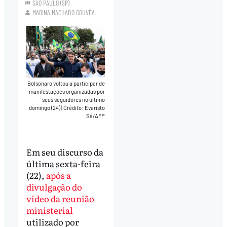
SÃO PAULO (SP)
MARINA MACHADO GOUVÊA
Bolsonaro voltou a participar de
manifestações organizadas por
seus seguidores no último
domingo (24)
|
Crédito: Evaristo
Sá/AFP
Em seu discurso da
última sexta-feira
(22),
após a
divulgação do
vídeo da reunião
ministerial
utilizado por