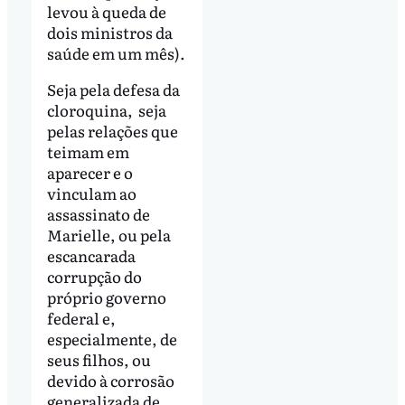
levou à queda de
dois ministros da
saúde em um mês).
Seja pela defesa da
cloroquina, seja
pelas relações que
teimam em
aparecer e o
vinculam ao
assassinato de
Marielle, ou pela
escancarada
corrupção do
próprio governo
federal e,
especialmente, de
seus filhos, ou
devido à corrosão
generalizada de