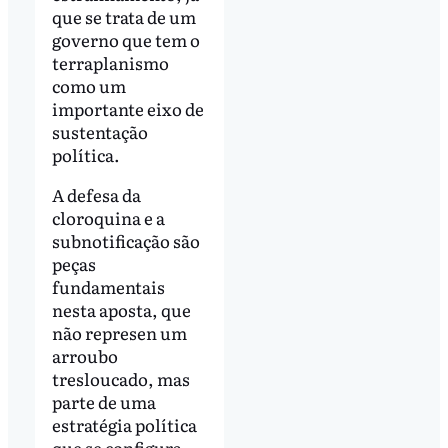
que se trata de um
governo que tem o
terraplanismo
como um
importante eixo de
sustentação
política.
A defesa da
cloroquina e a
subnotificação são
peças
fundamentais
nesta aposta, que
não represen um
arroubo
tresloucado, mas
parte de uma
estratégia política
que se configura