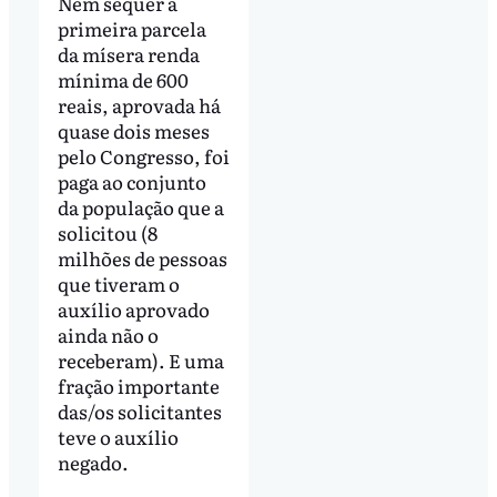
Nem sequer a
primeira parcela
da mísera renda
mínima de 600
reais, aprovada há
quase dois meses
pelo Congresso, foi
paga ao conjunto
da população que a
solicitou (8
milhões de pessoas
que tiveram o
auxílio aprovado
ainda não o
receberam). E uma
fração importante
das/os solicitantes
teve o auxílio
negado.