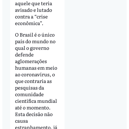
aquele que teria
avisado e lutado
contra a “crise
econômica”.
O Brasil é o único
país do mundo no
qual o governo
defende
aglomerações
humanas em meio
ao coronavírus, o
que contraria as
pesquisas da
comunidade
científica mundial
até o momento.
Esta decisão não
causa
estranhamento, já