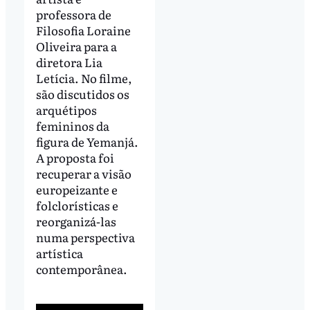
professora de
Filosofia Loraine
Oliveira para a
diretora Lia
Letícia. No filme,
são discutidos os
arquétipos
femininos da
figura de Yemanjá.
A proposta foi
recuperar a visão
europeizante e
folclorísticas e
reorganizá-las
numa perspectiva
artística
contemporânea.