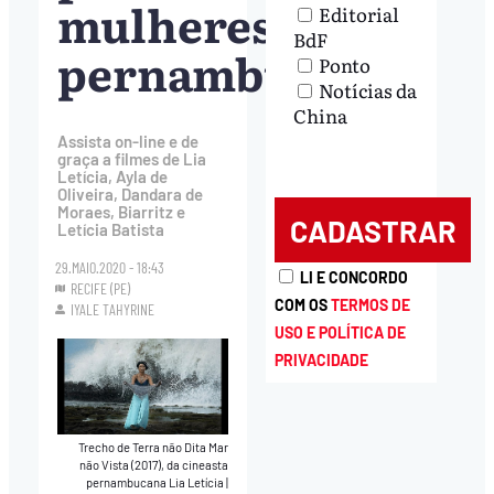
mulheres
Editorial
BdF
pernambucanas
Ponto
Notícias da
China
Assista on-line e de
graça a filmes de Lia
Letícia, Ayla de
Oliveira, Dandara de
Moraes, Biarritz e
Letícia Batista
29.MAIO.2020 - 18:43
LI E CONCORDO
RECIFE (PE)
COM OS
TERMOS DE
IYALE TAHYRINE
USO E POLÍTICA DE
PRIVACIDADE
Trecho de Terra não Dita Mar
não Vista (2017), da cineasta
pernambucana Lia Letícia
|