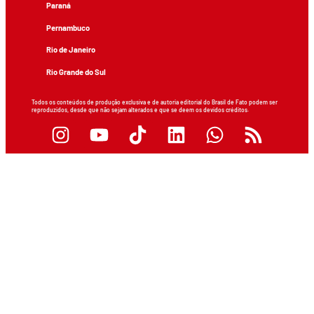
Paraná
Pernambuco
Rio de Janeiro
Rio Grande do Sul
Todos os conteúdos de produção exclusiva e de autoria editorial do Brasil de Fato podem ser
reproduzidos, desde que não sejam alterados e que se deem os devidos créditos.