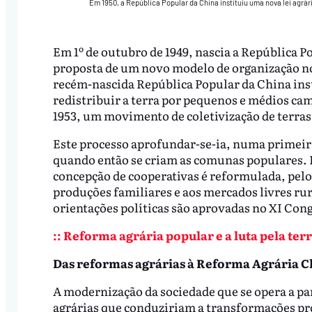
Em 1950, a República Popular da China instituiu uma nova lei agrá
Em 1º de outubro de 1949, nascia a República 
proposta de um novo modelo de organização no
recém-nascida República Popular da China inst
redistribuir a terra por pequenos e médios ca
1953, um movimento de coletivização de terra
Este processo aprofundar-se-ia, numa primeir
quando então se criam as comunas populares. D
concepção de cooperativas é reformulada, pelo
produções familiares e aos mercados livres ru
orientações políticas são aprovadas no XI Con
:: Reforma agrária popular e a luta pela terra
Das reformas agrárias à Reforma Agrária C
A modernização da sociedade que se opera a pa
agrárias que conduziriam a transformações pr