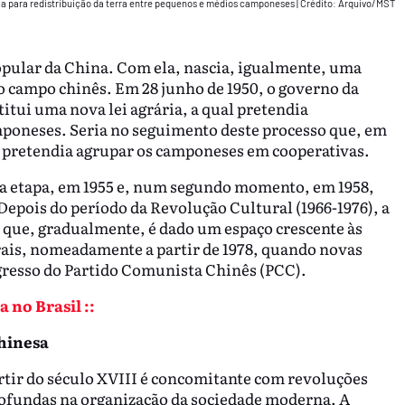
ria para redistribuição da terra entre pequenos e médios camponeses
|
Crédito: Arquivo/MST
Popular da China. Com ela, nascia, igualmente, uma
 campo chinês. Em 28 junho de 1950, o governo da
itui uma nova lei agrária, a qual pretendia
mponeses. Seria no seguimento deste processo que, em
s pretendia agrupar os camponeses em cooperativas.
a etapa, em 1955 e, num segundo momento, em 1958,
epois do período da Revolução Cultural (1966-1976), a
 que, gradualmente, é dado um espaço crescente às
rais, nomeadamente a partir de 1978, quando novas
gresso do Partido Comunista Chinês (PCC).
 no Brasil ::
hinesa
rtir do século XVIII é concomitante com revoluções
ofundas na organização da sociedade moderna. A