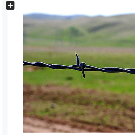
X
Share