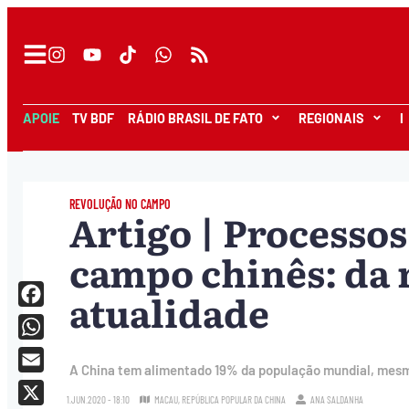
APOIE
TV BDF
RÁDIO BRASIL DE FATO
REGIONAIS
I
REVOLUÇÃO NO CAMPO
Artigo | Processo
campo chinês: da 
atualidade
Facebook
WhatsApp
A China tem alimentado 19% da população mundial, mesm
Email
1.JUN.2020 - 18:10
MACAU, REPÚBLICA POPULAR DA CHINA
ANA SALDANHA