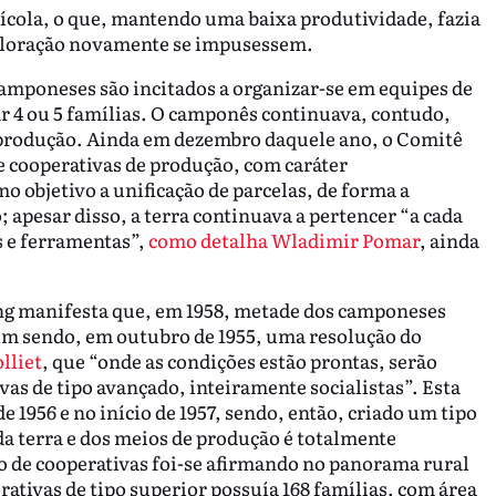
ícola, o que, mantendo uma baixa produtividade, fazia
ploração novamente se impusessem.
 camponeses são incitados a organizar-se em equipes de
r 4 ou 5 famílias. O camponês continuava, contudo,
e produção. Ainda em dezembro daquele ano, o Comitê
 cooperativas de produção, com caráter
o objetivo a unificação de parcelas, de forma a
; apesar disso, a terra continuava a pertencer “a cada
 e ferramentas”,
como detalha Wladimir Pomar
, ainda
ong manifesta que, em 1958, metade dos camponeses
im sendo, em outubro de 1955, uma resolução do
lliet
, que “onde as condições estão prontas, serão
vas de tipo avançado, inteiramente socialistas”. Esta
 1956 e no início de 1957, sendo, então, criado um tipo
da terra e dos meios de produção é totalmente
po de cooperativas foi-se afirmando no panorama rural
rativas de tipo superior possuía 168 famílias, com área