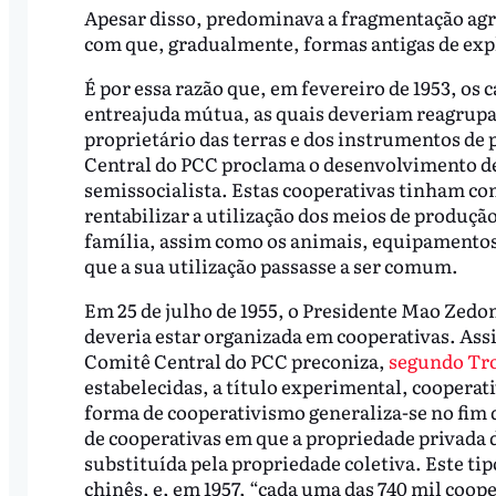
Apesar disso, predominava a fragmentação agr
com que, gradualmente, formas antigas de ex
É por essa razão que, em fevereiro de 1953, os
entreajuda mútua, as quais deveriam reagrupa
proprietário das terras e dos instrumentos d
Central do PCC proclama o desenvolvimento de
semissocialista. Estas cooperativas tinham com
rentabilizar a utilização dos meios de produção
família, assim como os animais, equipamentos
que a sua utilização passasse a ser comum.
Em 25 de julho de 1955, o Presidente Mao Zed
deveria estar organizada em cooperativas. Ass
Comitê Central do PCC preconiza,
segundo Tro
estabelecidas, a título experimental, cooperati
forma de cooperativismo generaliza-se no fim de
de cooperativas em que a propriedade privada 
substituída pela propriedade coletiva. Este ti
chinês, e, em 1957, “cada uma das 740 mil coope