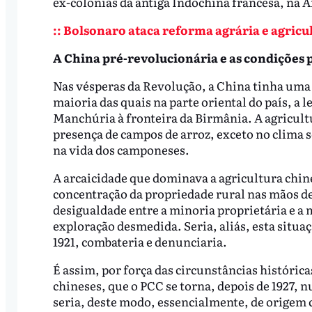
ex-colônias da antiga Indochina francesa, na 
:: Bolsonaro ataca reforma agrária e agricu
A China pré-revolucionária e as condições
Nas vésperas da Revolução, a China tinha uma 
maioria das quais na parte oriental do país, a l
Manchúria à fronteira da Birmânia. A agricultu
presença de campos de arroz, exceto no clima s
na vida dos camponeses.
A arcaicidade que dominava a agricultura chin
concentração da propriedade rural nas mãos de
desigualdade entre a minoria proprietária e a 
exploração desmedida. Seria, aliás, esta situ
1921, combateria e denunciaria.
É assim, por força das circunstâncias históric
chineses, que o PCC se torna, depois de 1927,
seria, deste modo, essencialmente, de origem 