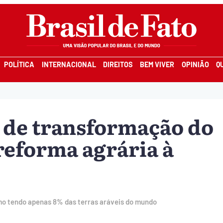
POLÍTICA
INTERNACIONAL
DIREITOS
BEM VIVER
OPINIÃO
Q
s de transformação do
reforma agrária à
o tendo apenas 8% das terras aráveis do mundo