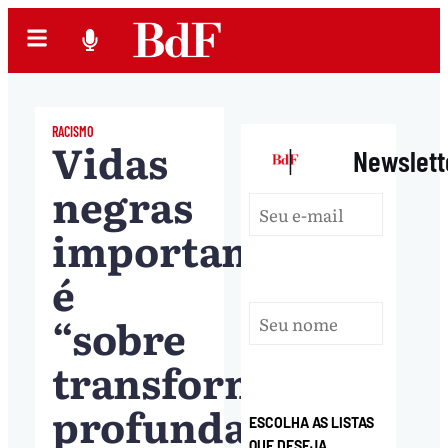
RACISMO
Vidas
|
Newslett
negras
importam
é
“sobre
transformação
profunda
ESCOLHA AS LISTAS
QUE DESEJA