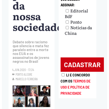
da
ASSINAR:
Editorial
nossa
BdF
Ponto
sociedade”
Notícias da
China
Debate sobre racismo
que silencia e mata fez
paralelo entre a morte
nos EUA e os
assassinatos de jovens
negros no Brasil
4.JUN.2020 - 17:34
PORTO ALEGRE
LI E CONCORDO
MARCELO FERREIRA
COM OS
TERMOS DE
USO E POLÍTICA DE
PRIVACIDADE