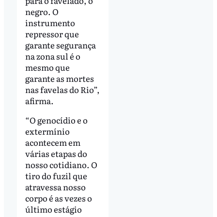
para o favelado, o
negro. O
instrumento
repressor que
garante segurança
na zona sul é o
mesmo que
garante as mortes
nas favelas do Rio”,
afirma.
“O genocídio e o
extermínio
acontecem em
várias etapas do
nosso cotidiano. O
tiro do fuzil que
atravessa nosso
corpo é as vezes o
último estágio