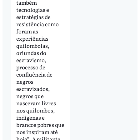
também
tecnologias e
estratégias de
resistência como
foram as
experiências
quilombolas,
oriundas do
escravismo,
processo de
confluência de
negros
escravizados,
negros que
nasceram livres
nos quilombos,
indígenas e
brancos pobres que
nos inspiram até
hoje”. A militante