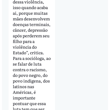
dessa violência,
isso quando acaba
aí, porque muitas
mães desenvolvem
doenças terminais,
câncer, depressão
após perderem seu
filho para a
violência do
Estado”, critica.
Para a socióloga, ao
se falar de luta
contra o racismo,
do povo negro, do
povo indígena, dos
latinos nas
Américas, é
importante
pontuar que essa
luta tem que ser