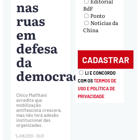
nas
Editorial
BdF
ruas
Ponto
Notícias da
em
China
defesa
da
democracia
LI E CONCORDO
COM OS
TERMOS DE
USO E POLÍTICA DE
Chico Malfitani
PRIVACIDADE
acredita que
mobilização
antifascista crescerá,
mas não terá adesão
institucional das
organizadas
5.JUN.2020 - 20:01