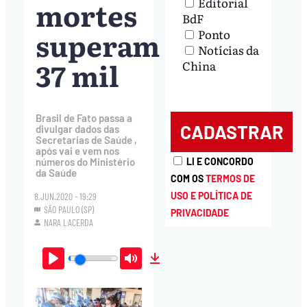
mortes
Editorial
BdF
superam
Ponto
Notícias da
37 mil
China
Brasil de Fato passa a
divulgar dados das
Secretarias de Saúde ,
após vai e vem nos
LI E CONCORDO
números do Ministério
da Saúde
COM OS
TERMOS DE
USO E POLÍTICA DE
8.JUN.2020 - 19:29
SÃO PAULO (SP)
PRIVACIDADE
NARA LACERDA
Play
Mute
Download