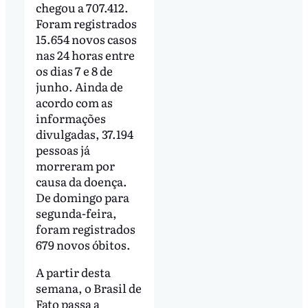
chegou a 707.412.
Foram registrados
15.654 novos casos
nas 24 horas entre
os dias 7 e 8 de
junho. Ainda de
acordo com as
informações
divulgadas, 37.194
pessoas já
morreram por
causa da doença.
De domingo para
segunda-feira,
foram registrados
679 novos óbitos.
A partir desta
semana, o Brasil de
Fato passa a