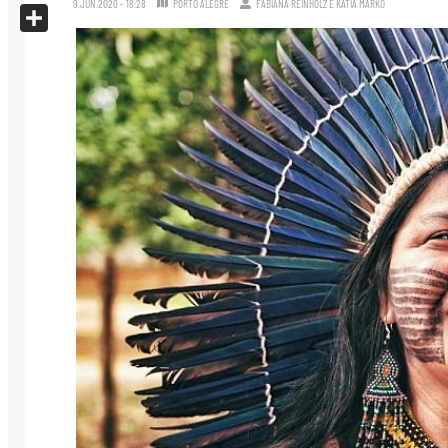
9.JUN.2020 - 18:28
PORTO ALEGRE
FABIANA REINHOLZ
E
KATIA MARKO
X
Share