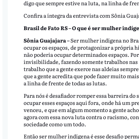
digo que sempre estive na luta, na linha de fren
Confira a íntegra da entrevista com Sônia Guaj
Brasil de Fato RS – O que é ser mulher indíg
Sônia Guajajara –
Ser mulher indígena no Brasi
ocupar os espaços, de protagonizar a própria hi
não poderia ocupar determinados espaços. Por
invisibilidade, fazendo somente trabalhos nas 
trabalho que a gente exerce nas aldeias sempr
que a gente acredita que pode fazer muito mai
a linha de frente de todas as lutas.
Para nós é desafiador romper essa barreira do 
ocupar esses espaços aqui fora, onde há um p
venceu, e que em algum momento a gente achou
agora com essa nova luta contra o racismo, con
sociedade como um todo.
Então ser mulher indígena é esse desafio perma