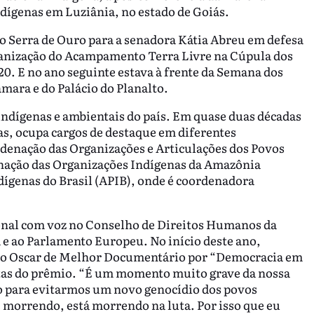
ndígenas em Luziânia, no estado de Goiás.
o Serra de Ouro para a senadora Kátia Abreu em defesa
ganização do Acampamento Terra Livre na Cúpula dos
0. E no ano seguinte estava à frente da Semana dos
mara e do Palácio do Planalto.
indígenas e ambientais do país. Em quase duas décadas
ias, ocupa cargos de destaque em diferentes
denação das Organizações e Articulações dos Povos
ação das Organizações Indígenas da Amazônia
dígenas do Brasil (APIB), onde é coordenadora
onal com voz no Conselho de Direitos Humanos da
e ao Parlamento Europeu. No início deste ano,
 ao Oscar de Melhor Documentário por “Democracia em
stas do prêmio. “É um momento muito grave da nossa
do para evitarmos um novo genocídio dos povos
 morrendo, está morrendo na luta. Por isso que eu