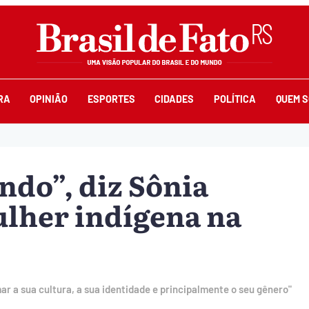
RA
OPINIÃO
ESPORTES
CIDADES
POLÍTICA
QUEM 
ando”, diz Sônia
lher indígena na
r a sua cultura, a sua identidade e principalmente o seu gênero"