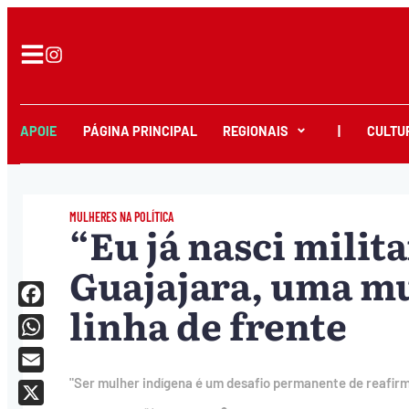
APOIE
PÁGINA PRINCIPAL
REGIONAIS
|
CULTU
MULHERES NA POLÍTICA
“Eu já nasci milit
Guajajara, uma mu
linha de frente
Facebook
WhatsApp
Email
"Ser mulher indígena é um desafio permanente de reafirma