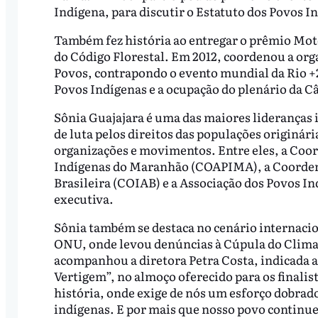
Indígena, para discutir o Estatuto dos Povos I
Também fez história ao entregar o prêmio Mot
do Código Florestal. Em 2012, coordenou a or
Povos, contrapondo o evento mundial da Rio +2
Povos Indígenas e a ocupação do plenário da Câ
Sônia Guajajara é uma das maiores lideranças 
de luta pelos direitos das populações originár
organizações e movimentos. Entre eles, a Coor
Indígenas do Maranhão (COAPIMA), a Coorden
Brasileira (COIAB) e a Associação dos Povos In
executiva.
Sônia também se destaca no cenário internaci
ONU, onde levou denúncias à Cúpula do Clima 
acompanhou a diretora Petra Costa, indicada
Vertigem”, no almoço oferecido para os finali
história, onde exige de nós um esforço dobra
indígenas. E por mais que nosso povo continue