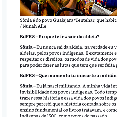
Sônia é do povo Guajajara/Tentehar, que habi
/ Nunah Alle
BdFRS – E o que te fez sair da aldeia?
Sônia –
Eu nunca sai da aldeia, na verdade eu vi
aldeias, pelos povos indígenas. E exatamente e
respeitar os direitos, os modos de vida dos po
para poder fazer as lutas que tem que ser feita
BdFRS – Que momento tu iniciaste a militân
Sônia –
Eu já nasci militando. A minha vida int
invisibilidade dos povos indígenas. Todo tem
trazer essa história e essa vida dos povos in
sempre percebi que a história contada sobre os
ensino fundamental os livros tratavam, e como
indígenas de 1500, como povos do passado.