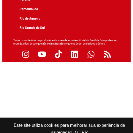
Pernambuco
Rio de Janeiro
Rio Grande do Sul
Todos os conteúdos de produção exclusiva e de autoria editorial do Brasil de Fato podem ser
reproduzidos, desde que não sejam alterados e que se deem os devidos créditos.
Este site utiliza cookies para melhorar sua experiência de
navegação.
GDPR