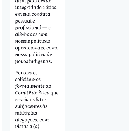
altos padrões de
integridade e ética
em sua conduta
pessoal e
profissional — e
alinhados com
nossas políticas
operacionais, como
nossa política de
povos indígenas.
Portanto,
solicitamos
formalmente ao
Comitê de Ética que
reveja os fatos
subjacentes às
múltiplas
alegações, com
vistas a (a)