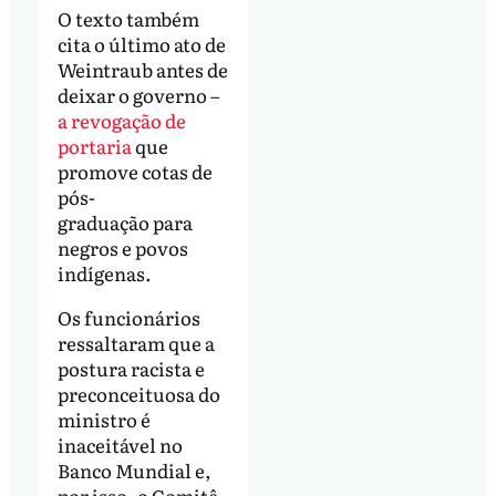
O texto também
cita o último ato de
Weintraub antes de
deixar o governo –
a revogação de
portaria
que
promove cotas de
pós-
graduação para
negros e povos
indígenas.
Os funcionários
ressaltaram que a
postura racista e
preconceituosa do
ministro é
inaceitável no
Banco Mundial e,
por isso, o Comitê