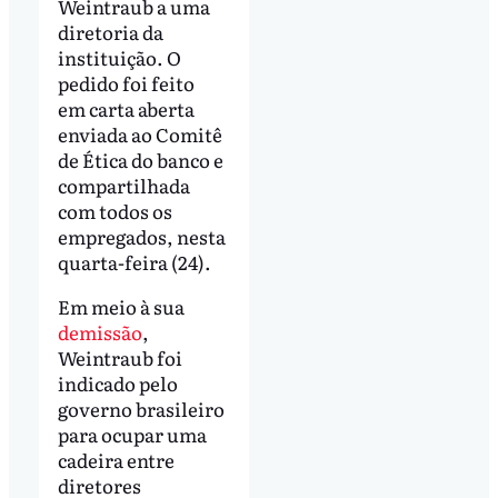
Weintraub a uma
diretoria da
instituição. O
pedido foi feito
em carta aberta
enviada ao Comitê
de Ética do banco e
compartilhada
com todos os
empregados, nesta
quarta-feira (24).
Em meio à sua
demissão
,
Weintraub foi
indicado pelo
governo brasileiro
para ocupar uma
cadeira entre
diretores