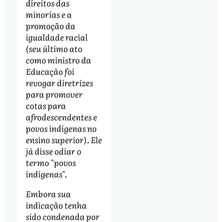
direitos das
minorias e a
promoção da
igualdade racial
(seu último ato
como ministro da
Educação foi
revogar diretrizes
para promover
cotas para
afrodescendentes e
povos indígenas no
ensino superior). Ele
já disse odiar o
termo "povos
indígenas".
Embora sua
indicação tenha
sido condenada por