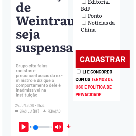
de
Editorial
BdF
Weintraub
Ponto
Notícias da
seja
China
suspensa
Grupo cita falas
racistas e
LI E CONCORDO
preconceituosas do ex-
COM OS
TERMOS DE
ministro e diz que o
comportamento dele é
USO E POLÍTICA DE
inadmissível na
PRIVACIDADE
instituição
24.JUN.2020 - 18:32
BRASÍLIA (DF)
REDAÇÃO
Play
Mute
Download