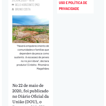
25.JUN.2020 - 16:19
USO E POLÍTICA DE
BELO HORIZONTE (MG)
PRIVACIDADE
BRUNO COSTA
“Haverá empobrecimento de
comunidades e famílias que
dependem da pesca como
sustento. A escassez de peixes
no rio já é óbvia”, declara
produtor
|
Crédito: Rhomário
Magalhães
No 22 de maio de
2020, foi publicado
no Diário Oficial da
União (DOU), o