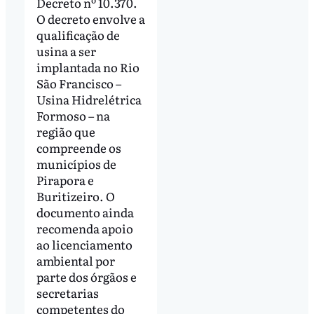
Decreto nº 10.370.
O decreto envolve a
qualificação de
usina a ser
implantada no Rio
São Francisco –
Usina Hidrelétrica
Formoso – na
região que
compreende os
municípios de
Pirapora e
Buritizeiro. O
documento ainda
recomenda apoio
ao licenciamento
ambiental por
parte dos órgãos e
secretarias
competentes do