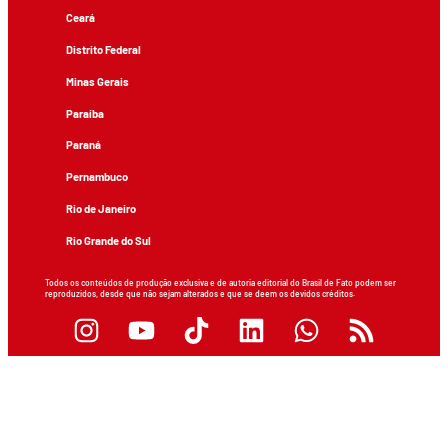
Ceará
Distrito Federal
Minas Gerais
Paraíba
Paraná
Pernambuco
Rio de Janeiro
Rio Grande do Sul
Todos os conteúdos de produção exclusiva e de autoria editorial do Brasil de Fato podem ser
reproduzidos, desde que não sejam alterados e que se deem os devidos créditos.