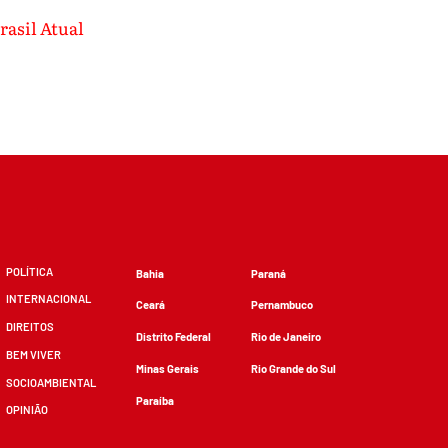
rasil Atual
POLÍTICA
Bahia
Paraná
INTERNACIONAL
Ceará
Pernambuco
DIREITOS
Distrito Federal
Rio de Janeiro
BEM VIVER
Minas Gerais
Rio Grande do Sul
SOCIOAMBIENTAL
Paraíba
OPINIÃO