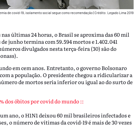
demia de covid-19, isolamento social segue como recomendação
|
Crédito: Legado Lima 2019
 nas últimas 24 horas, o Brasil se aproxima das 60 mil
 de junho termina com 59.594 mortos e 1.402.041
números divulgados nesta terça-feira (30) são do
Conass).
 mundo em cem anos. Entretanto, o governo Bolsonaro
om a população. O presidente chegou a ridicularizar a
úmero de mortos seria inferior ou igual ao do surto de
0% dos óbitos por covid do mundo ::
um ano, o H1N1 deixou 60 mil brasileiros infectados e
es, o número de vítimas da covid-19 é mais de 30 vezes