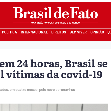
POLÍTICA
INTERNACIONAL
DIREITOS
BEM VIVER
OPINIÃO
Q
m 24 horas, Brasil se
 vítimas da covid-19
tados, em quatro meses, pelo novo coronavírus