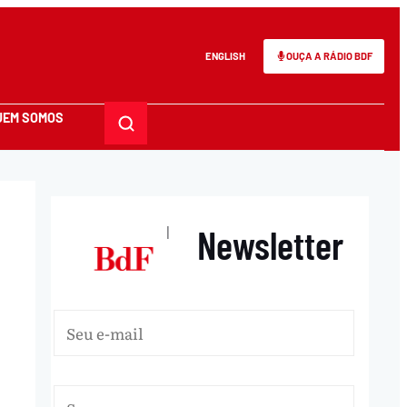
ENGLISH
OUÇA A RÁDIO BDF
UEM SOMOS
Newsletter
|