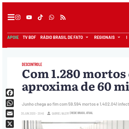
APOIE
TV BDF
RÁDIO BRASIL DE FATO
REGIONAIS
I
DESCONTROLE
Com 1.280 mortos e
aproxima de 60 mil
Facebook
Junho chega ao fim com 59.594 mortos e 1.402.041 infec
WhatsApp
| REDE BRASIL ATUAL
30.JUN.2020 - 20:45
GABRIEL VALERY
Email