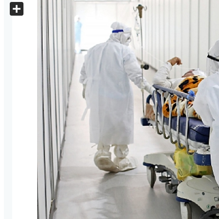
X
Share