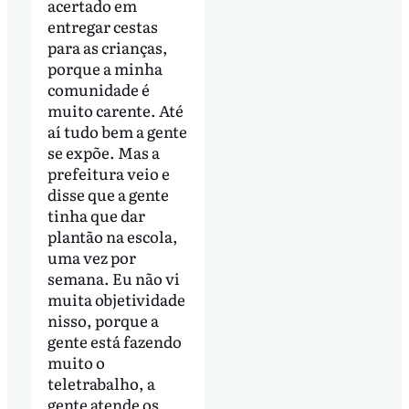
acertado em
entregar cestas
para as crianças,
porque a minha
comunidade é
muito carente. Até
aí tudo bem a gente
se expõe. Mas a
prefeitura veio e
disse que a gente
tinha que dar
plantão na escola,
uma vez por
semana. Eu não vi
muita objetividade
nisso, porque a
gente está fazendo
muito o
teletrabalho, a
gente atende os