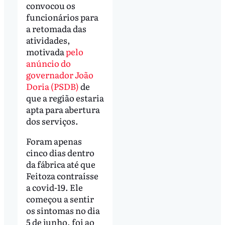
convocou os
funcionários para
a retomada das
atividades,
motivada
pelo
anúncio do
governador João
Doria (PSDB)
de
que a região estaria
apta para abertura
dos serviços.
Foram apenas
cinco dias dentro
da fábrica até que
Feitoza contraísse
a covid-19. Ele
começou a sentir
os sintomas no dia
5 de junho, foi ao