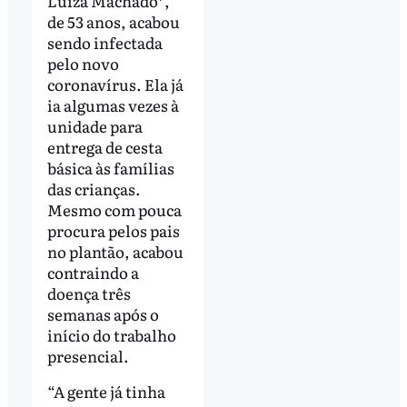
Luiza Machado*,
de 53 anos, acabou
sendo infectada
pelo novo
coronavírus. Ela já
ia algumas vezes à
unidade para
entrega de cesta
básica às famílias
das crianças.
Mesmo com pouca
procura pelos pais
no plantão, acabou
contraindo a
doença três
semanas após o
início do trabalho
presencial.
“A gente já tinha