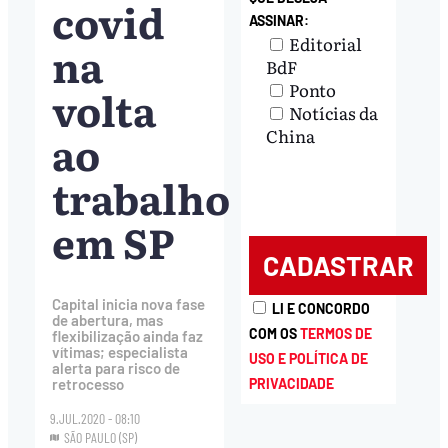
covid
ASSINAR:
Editorial
na
BdF
Ponto
volta
Notícias da
ao
China
trabalho
em SP
Capital inicia nova fase
LI E CONCORDO
de abertura, mas
COM OS
TERMOS DE
flexibilização ainda faz
vítimas; especialista
USO E POLÍTICA DE
alerta para risco de
PRIVACIDADE
retrocesso
9.JUL.2020 - 08:10
SÃO PAULO (SP)