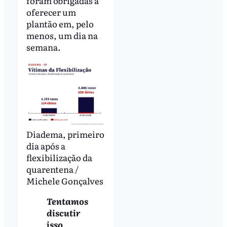
foram obrigadas a
oferecer um
plantão em, pelo
menos, um dia na
semana.
Diadema, primeiro
dia após a
flexibilização da
quarentena /
Michele Gonçalves
Tentamos
discutir
isso