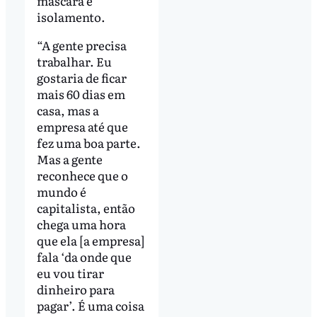
máscara e
isolamento.
“A gente precisa
trabalhar. Eu
gostaria de ficar
mais 60 dias em
casa, mas a
empresa até que
fez uma boa parte.
Mas a gente
reconhece que o
mundo é
capitalista, então
chega uma hora
que ela [a empresa]
fala ‘da onde que
eu vou tirar
dinheiro para
pagar’. É uma coisa