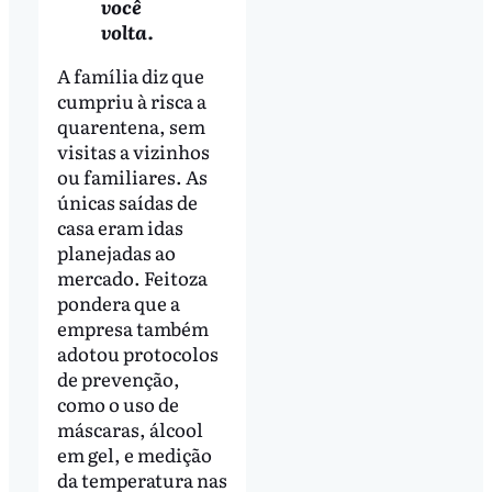
você
volta.
A família diz que
cumpriu à risca a
quarentena, sem
visitas a vizinhos
ou familiares. As
únicas saídas de
casa eram idas
planejadas ao
mercado. Feitoza
pondera que a
empresa também
adotou protocolos
de prevenção,
como o uso de
máscaras, álcool
em gel, e medição
da temperatura nas