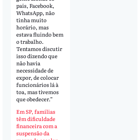
pais, Facebook,
WhatsApp, não
tinha muito
horário, mas
estava fluindo bem
o trabalho.
Tentamos discutir
isso dizendo que
não havia
necessidade de
expor, de colocar
funcionários lá à
toa, mas tivemos
que obedecer.”
Em SP, famílias
têm dificuldade
financeira com a
suspensão da