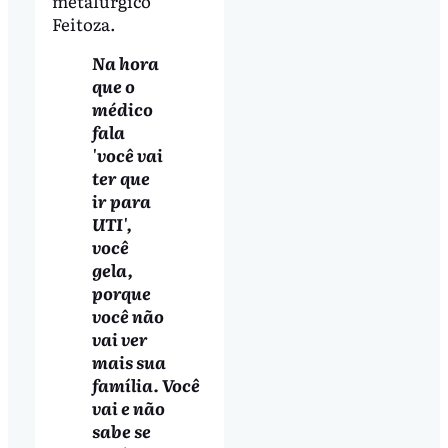
metalúrgico
Feitoza.
Na hora
que o
médico
fala
'você vai
ter que
ir para
UTI',
você
gela,
porque
você não
vai ver
mais sua
família. Você
vai e não
sabe se