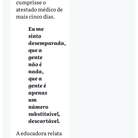
cumprisse o
atestado médico de
mais cinco dias.
Eu me
sinto
desemparada,
que a
gente
não é
nada,
que a
gente é
apenas
um
número
substituível,
descartável.
A educadora relata