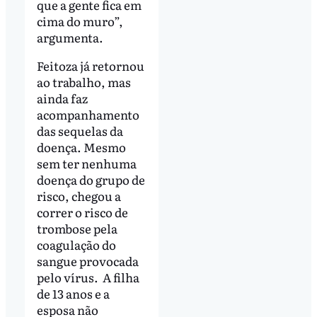
que a gente fica em
cima do muro”,
argumenta.
Feitoza já retornou
ao trabalho, mas
ainda faz
acompanhamento
das sequelas da
doença. Mesmo
sem ter nenhuma
doença do grupo de
risco, chegou a
correr o risco de
trombose pela
coagulação do
sangue provocada
pelo vírus. A filha
de 13 anos e a
esposa não