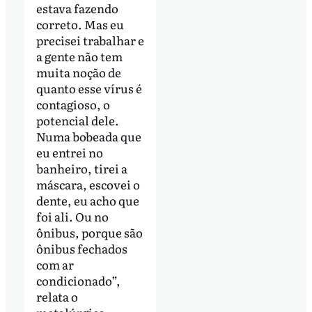
estava fazendo
correto. Mas eu
precisei trabalhar e
a gente não tem
muita noção de
quanto esse vírus é
contagioso, o
potencial dele.
Numa bobeada que
eu entrei no
banheiro, tirei a
máscara, escovei o
dente, eu acho que
foi ali. Ou no
ônibus, porque são
ônibus fechados
com ar
condicionado”,
relata o