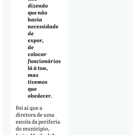
dizendo
que não
havia
necessidade
de
expor,
de
colocar
funcionários
lá à toa,
mas
tivemos
que
obedecer.
Foi aí que a
diretora de uma
escola da periferia
do município,