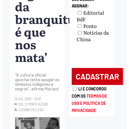
da
ASSINAR:
Editorial
branquitude
BdF
Ponto
é que
Notícias da
nos
China
mata’
“A cultura oficial
gaúcha tenta apagar os
símbolos indígenas e
negros", afirma Mariani
LI E CONCORDO
COM OS
TERMOS DE
10.JUL.2020 - 15:47
USO E POLÍTICA DE
SUL 21 PORTO ALEGRE
LUCIANO VELLEDA
PRIVACIDADE