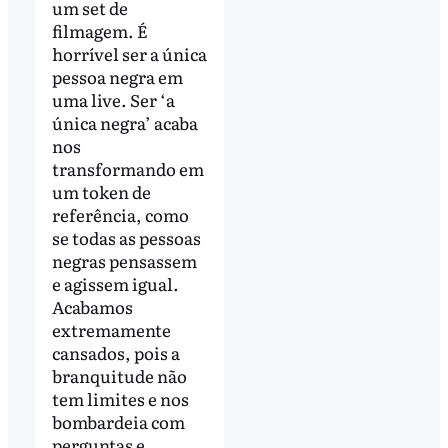
um set de
filmagem. É
horrível ser a única
pessoa negra em
uma live. Ser ‘a
única negra’ acaba
nos
transformando em
um token de
referência, como
se todas as pessoas
negras pensassem
e agissem igual.
Acabamos
extremamente
cansados, pois a
branquitude não
tem limites e nos
bombardeia com
perguntas e