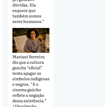
dúvidas. Ela
esquece que
também somos
seres humanos.”
Mariani Ferreira
diz que a cultura
gaúcha “oficial”
tenta apagar os
símbolos indígenas
e negros. “E o
cinema gaúcho
reflete a negação
dessa existência.”
/ Divulgação