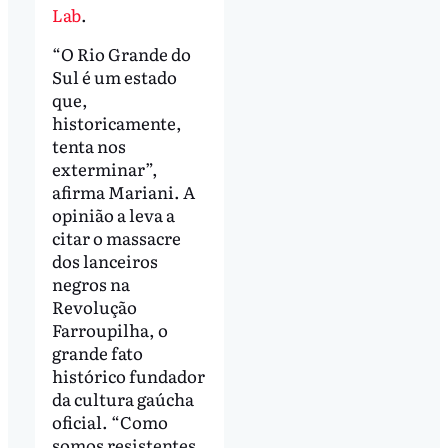
Lab
.
“O Rio Grande do
Sul é um estado
que,
historicamente,
tenta nos
exterminar”,
afirma Mariani. A
opinião a leva a
citar o massacre
dos lanceiros
negros na
Revolução
Farroupilha, o
grande fato
histórico fundador
da cultura gaúcha
oficial. “Como
somos resistentes,