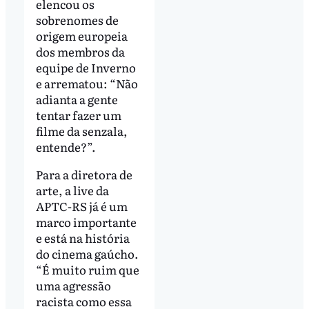
elencou os
sobrenomes de
origem europeia
dos membros da
equipe de Inverno
e arrematou: “Não
adianta a gente
tentar fazer um
filme da senzala,
entende?”.
Para a diretora de
arte, a live da
APTC-RS já é um
marco importante
e está na história
do cinema gaúcho.
“É muito ruim que
uma agressão
racista como essa