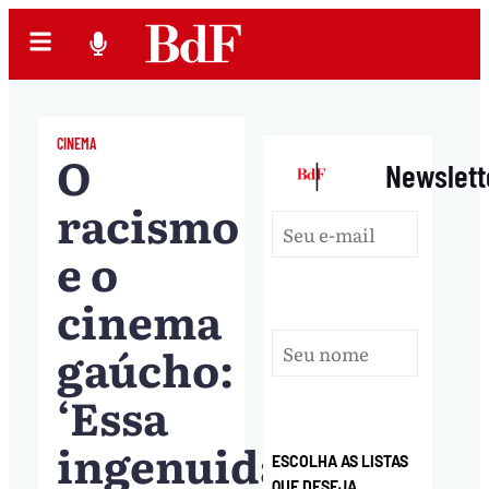
CINEMA
O
|
Newslett
racismo
e o
cinema
gaúcho:
‘Essa
ingenuidade
ESCOLHA AS LISTAS
QUE DESEJA