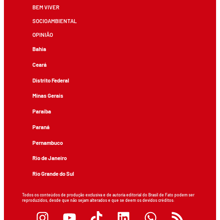
BEM VIVER
SOCIOAMBIENTAL
OPINIÃO
Bahia
Ceará
Distrito Federal
Minas Gerais
Paraíba
Paraná
Pernambuco
Rio de Janeiro
Rio Grande do Sul
Todos os conteúdos de produção exclusiva e de autoria editorial do Brasil de Fato podem ser
reproduzidos, desde que não sejam alterados e que se deem os devidos créditos.