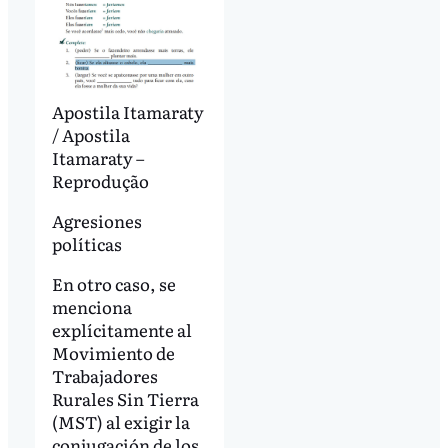
Apostila Itamaraty
/ Apostila
Itamaraty –
Reprodução
Agresiones
políticas
En otro caso, se
menciona
explícitamente al
Movimiento de
Trabajadores
Rurales Sin Tierra
(MST) al exigir la
conjugación de los