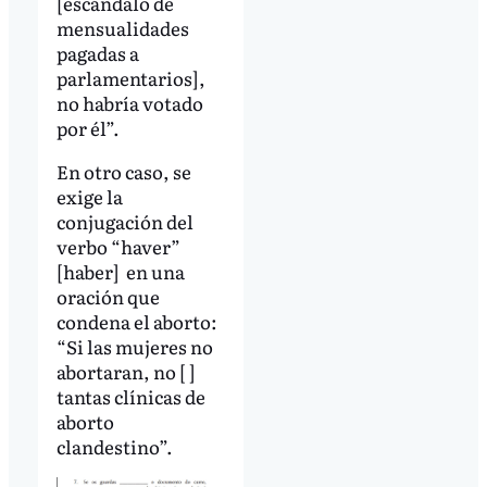
[escándalo de
mensualidades
pagadas a
parlamentarios],
no habría votado
por él”.
En otro caso, se
exige la
conjugación del
verbo “haver”
[haber] en una
oración que
condena el aborto:
“Si las mujeres no
abortaran, no [ ]
tantas clínicas de
aborto
clandestino”.