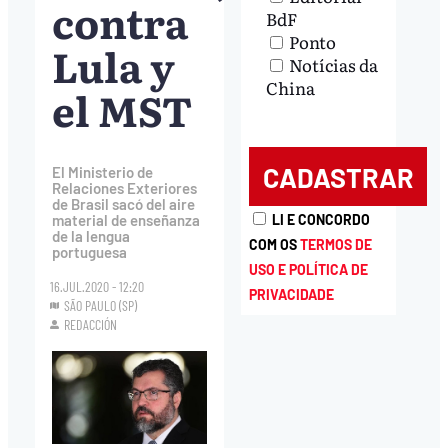
contra
BdF
Ponto
Lula y
Notícias da
China
el MST
El Ministerio de
Relaciones Exteriores
de Brasil sacó del aire
LI E CONCORDO
material de enseñanza
de la lengua
COM OS
TERMOS DE
portuguesa
USO E POLÍTICA DE
16.JUL.2020 - 12:20
PRIVACIDADE
SÃO PAULO (SP)
REDACCIÓN