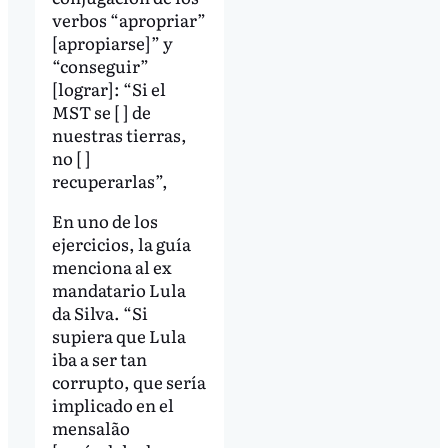
verbos “apropriar”
[apropiarse]” y
“conseguir”
[lograr]: “Si el
MST se [ ] de
nuestras tierras,
no [ ]
recuperarlas”,
En uno de los
ejercicios, la guía
menciona al ex
mandatario Lula
da Silva. “Si
supiera que Lula
iba a ser tan
corrupto, que sería
implicado en el
mensalão