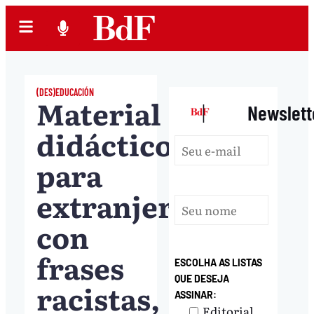
(DES)EDUCACIÓN
Material
|
Newslett
didáctico
para
extranjeros
con
frases
ESCOLHA AS LISTAS
QUE DESEJA
racistas,
ASSINAR:
Editorial