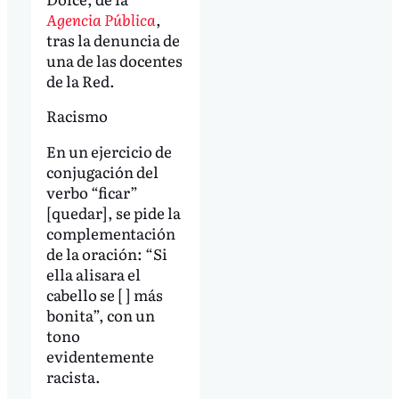
Agencia Pública
,
tras la denuncia de
una de las docentes
de la Red.
Racismo
En un ejercicio de
conjugación del
verbo “ficar”
[quedar], se pide la
complementación
de la oración: “Si
ella alisara el
cabello se [ ] más
bonita”, con un
tono
evidentemente
racista.