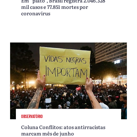
Em “platô”, Brasil registra 2.046.328
mil casos e 77.851 mortes por
coronavírus
OBSERVATÓRIO
Coluna Conflitos: atos antirracistas
marcam mês de junho