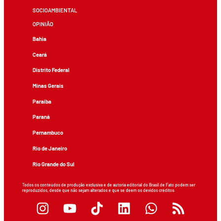
SOCIOAMBIENTAL
OPINIÃO
Bahia
Ceará
Distrito Federal
Minas Gerais
Paraíba
Paraná
Pernambuco
Rio de Janeiro
Rio Grande do Sul
Todos os conteúdos de produção exclusiva e de autoria editorial do Brasil de Fato podem ser
reproduzidos, desde que não sejam alterados e que se deem os devidos créditos.