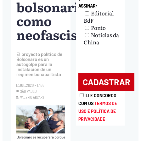
bolsonarismo
ASSINAR:
Editorial
como
BdF
Ponto
neofascista
Notícias da
China
El proyecto político de
Bolsonaro es un
autogolpe para la
instalación de un
régimen bonapartista
17.JUL.2020 - 17:56
SÃO PAULO
LI E CONCORDO
VALERIO ARCARY
COM OS
TERMOS DE
USO E POLÍTICA DE
PRIVACIDADE
Bolsonaro se recuperará porque