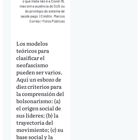
o que mata não é a Covid-19,
mas sim a ausência do SUS ou
do privilégio do sistema de
saúde pago.
|
Crédito: Marcos
Corrêa / Fotos Públicas
Los modelos
teóricos para
clasificar el
neofascismo
pueden ser varios.
Aquí un esbozo de
diez criterios para
la comprensión del
bolsonarismo: (a)
el origen social de
sus líderes; (b) la
trayectoria del
movimiento; (c) su
base social y la