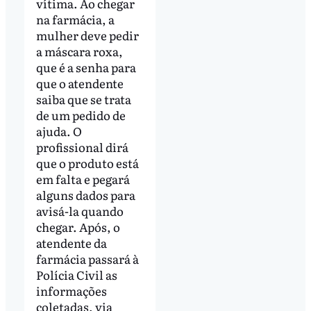
vítima. Ao chegar
na farmácia, a
mulher deve pedir
a máscara roxa,
que é a senha para
que o atendente
saiba que se trata
de um pedido de
ajuda. O
profissional dirá
que o produto está
em falta e pegará
alguns dados para
avisá-la quando
chegar. Após, o
atendente da
farmácia passará à
Polícia Civil as
informações
coletadas, via