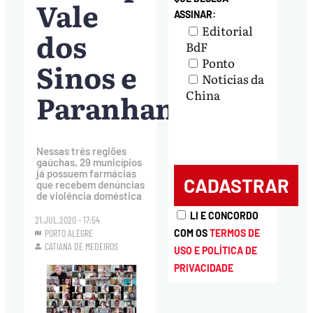
Vale
ASSINAR:
Editorial
dos
BdF
Ponto
Sinos e
Notícias da
Paranhana
China
Nessas três regiões
gaúchas, 29 municípios
já possuem farmácias
que recebem denúncias
de violência doméstica
LI E CONCORDO
21.JUL.2020 - 17:54
COM OS
TERMOS DE
PORTO ALEGRE
CATIANA DE MEDEIROS
USO E POLÍTICA DE
PRIVACIDADE