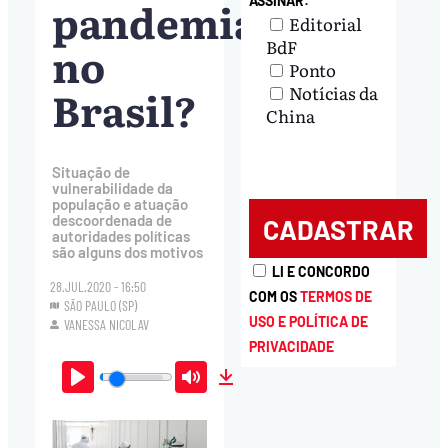
pandemia
ASSINAR:
Editorial
BdF
no
Ponto
Brasil?
Notícias da
China
Situação de
vulnerabilidade da
população e atuação
descoordenada de
autoridades políticas
são alguns dos motivos
LI E CONCORDO
28.JUL.2020 - 16:50
COM OS
TERMOS DE
SÃO PAULO (SP)
USO E POLÍTICA DE
VANESSA NICOLAV
PRIVACIDADE
Play
Mute
Download