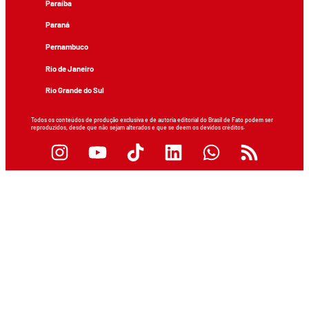
Paraíba
Paraná
Pernambuco
Rio de Janeiro
Rio Grande do Sul
Todos os conteúdos de produção exclusiva e de autoria editorial do Brasil de Fato podem ser
reproduzidos, desde que não sejam alterados e que se deem os devidos créditos.