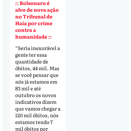
:: Bolsonaro é
alvo de nova ação
no Tribunal de
Haia por crime
contra a
humanidade ::
“Seria inexorável a
gente ter essa
quantidade de
óbitos, 44 mil. Mas
se você pensar que
nós já estamos em
83 mil e até
outubro os novos
indicativos dizem
que vamos chegar a
120 mil óbitos, nós
estamos tendo 7
mil óbitos por