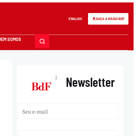
ENGLISH
OUÇA A RÁDIO BDF
UEM SOMOS
Newsletter
|