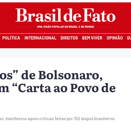
POLÍTICA
INTERNACIONAL
DIREITOS
BEM VIVER
OPINIÃO
Q
os” de Bolsonaro,
am “Carta ao Povo de
, manifestou apoio críticas feitas por 152 bispos brasileiros