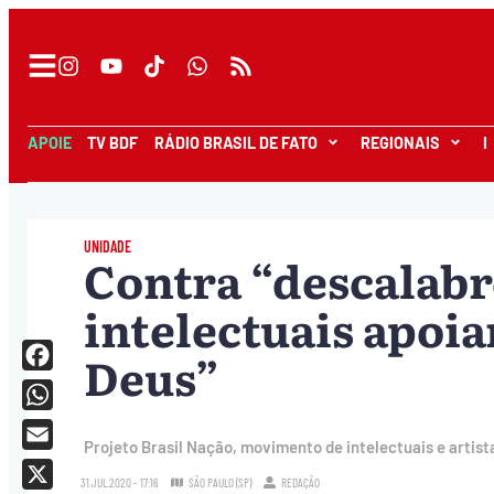
APOIE
TV BDF
RÁDIO BRASIL DE FATO
REGIONAIS
I
UNIDADE
Contra “descalabr
intelectuais apoi
Deus”
Facebook
WhatsApp
Projeto Brasil Nação, movimento de intelectuais e artistas
Email
31.JUL.2020 - 17:16
SÃO PAULO (SP)
REDAÇÃO