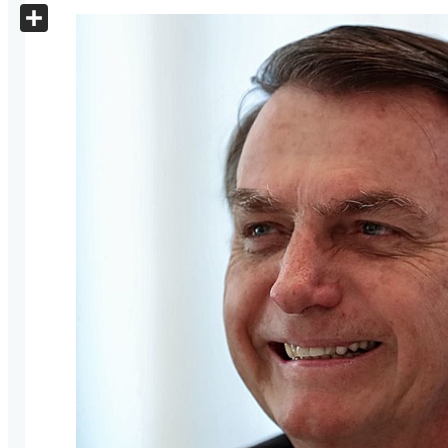
X
Share