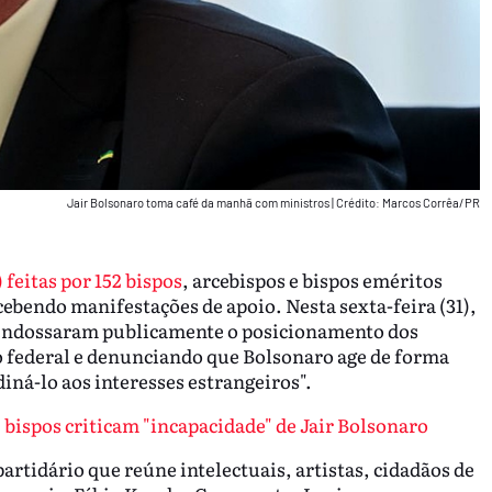
Jair Bolsonaro toma café da manhã com ministros
|
Crédito: Marcos Corrêa/PR
 feitas por 152 bispos
, arcebispos e bispos eméritos
bendo manifestações de apoio. Nesta sexta-feira (31),
ão endossaram publicamente o posicionamento dos
no federal e denunciando que Bolsonaro age de forma
diná-lo aos interesses estrangeiros".
 bispos criticam "incapacidade" de Jair Bolsonaro
rtidário que reúne intelectuais, artistas, cidadãos de