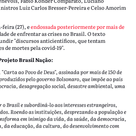
Genevois, Fábio Konder Comparato, Luciano
inistros Luiz Carlos Bresser-Pereira e Celso Amorim
feira (27), e
endossada posteriormente por mais de
dade de enfrentar as crises no Brasil. O texto
ndir "discursos anticientíficos, que tentam
s de mortes pela covid-19".
Projeto Brasil Nação:
a "Carta ao Povo de Deus", assinada por mais de 150 de
s produzidos pelo governo Bolsonaro, que impõe ao país
cracia, desagregação social, desastre ambiental, uma
o Brasil e subordiná-lo aos interesses estrangeiros,
os. Roendo as instituições, desprezando a população e
ansforma em inimigo da vida, da saúde, da democracia,
ca, da educação, da cultura, do desenvolvimento com