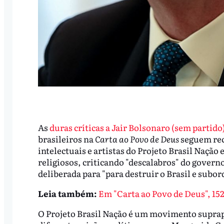
As
duras críticas a Jair Bolsonaro (sem partido)
brasileiros na
Carta ao Povo de Deus
seguem rece
intelectuais e artistas do Projeto Brasil Naç
religiosos, criticando "descalabros" do gover
deliberada para "para destruir o Brasil e subor
Leia também:
Em "Carta ao Povo de Deus", 152
O Projeto Brasil Nação é um movimento suprapa