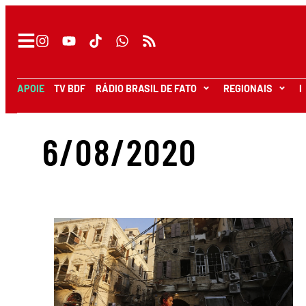
APOIE
TV BDF
RÁDIO BRASIL DE FATO
REGIONAIS
I
6/08/2020