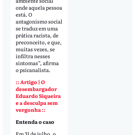
ambiente social
onde aquela pessoa
está. O
antagonismo social
se traduz em uma
prática racista, de
preconceito, e que,
muitas vezes, se
infiltra nesses
sintomas”, afirma
o psicanalista.
:: Artigo | O
desembargador
Eduardo Siqueira
e a desculpa sem
vergonha ::
Entenda o caso
Em 31 de julho, o