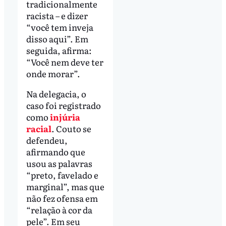
tradicionalmente
racista – e dizer
“você tem inveja
disso aqui”. Em
seguida, afirma:
“Você nem deve ter
onde morar”.
Na delegacia, o
caso foi registrado
como
injúria
racial
. Couto se
defendeu,
afirmando que
usou as palavras
“preto, favelado e
marginal”, mas que
não fez ofensa em
“relação à cor da
pele”. Em seu