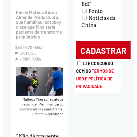
BdF
Ponto
Pai de Mateus Abreu
Notícias da
Almeida Prado Couto,
que humilhou motoboy,
China
disse que filho seria
paciente de transtorno
psiquiátrico
9.AGO.2020 - 19:13
SÃO PAULO
VITÓRIA ROCHA
LI E CONCORDO
COM OS
TERMOS DE
USO E POLÍTICA DE
PRIVACIDADE
Matheus Pires sofreu ato de
racismo em Valinhos; pai do
agressor alega esquizofrenia
|
Crédito: Reprodução
“Não dá pra gente