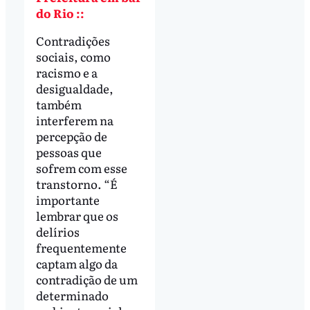
do Rio ::
Contradições
sociais, como
racismo e a
desigualdade,
também
interferem na
percepção de
pessoas que
sofrem com esse
transtorno. “É
importante
lembrar que os
delírios
frequentemente
captam algo da
contradição de um
determinado