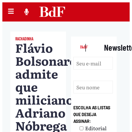
RACHADINHA
Flávio
|
Newslett
Bolsonaro
admite
que
miliciano
Adriano
ESCOLHA AS LISTAS
QUE DESEJA
Nóbrega
ASSINAR:
Editorial