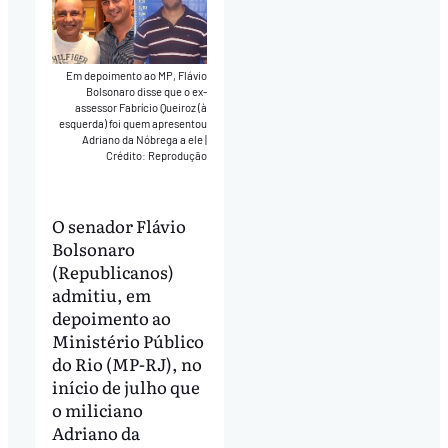
Em depoimento ao MP, Flávio
Bolsonaro disse que o ex-
assessor Fabrício Queiroz (à
esquerda) foi quem apresentou
Adriano da Nóbrega a ele
|
Crédito: Reprodução
O senador Flávio
Bolsonaro
(Republicanos)
admitiu, em
depoimento ao
Ministério Público
do Rio (MP-RJ), no
início de julho que
o miliciano
Adriano da