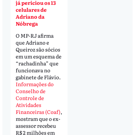
já periciou os 13
celulares de
Adriano da
Nóbrega
O MP-RJ afirma
que Adriano e
Queiroz são sócios
em um esquema de
“rachadinha” que
funcionava no
gabinete de Flávio.
Informações do
Conselho de
Controle de
Atividades
Financeiras (Coaf)
,
mostram que o ex-
assessor recebeu
R$ 2 milhões em