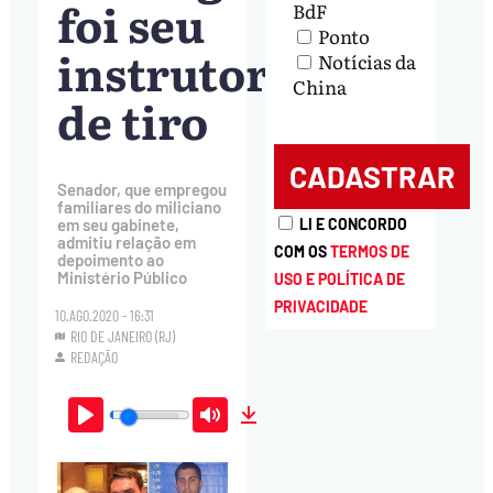
foi seu
BdF
Ponto
instrutor
Notícias da
China
de tiro
Senador, que empregou
familiares do miliciano
LI E CONCORDO
em seu gabinete,
admitiu relação em
COM OS
TERMOS DE
depoimento ao
Ministério Público
USO E POLÍTICA DE
PRIVACIDADE
10.AGO.2020 - 16:31
RIO DE JANEIRO (RJ)
REDAÇÃO
Play
Mute
Download