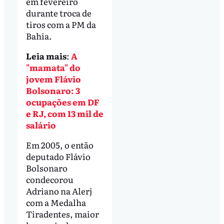
em fevereiro
durante troca de
tiros com a PM da
Bahia.
Leia mais
:
A
"mamata" do
jovem Flávio
Bolsonaro: 3
ocupações em DF
e RJ, com 13 mil de
salário
Em 2005, o então
deputado Flávio
Bolsonaro
condecorou
Adriano na Alerj
com a Medalha
Tiradentes, maior