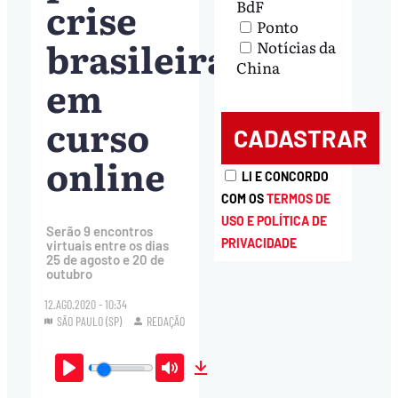
crise
BdF
Ponto
brasileira
Notícias da
China
em
curso
online
LI E CONCORDO
COM OS
TERMOS DE
USO E POLÍTICA DE
Serão 9 encontros
PRIVACIDADE
virtuais entre os dias
25 de agosto e 20 de
outubro
12.AGO.2020 - 10:34
SÃO PAULO (SP)
REDAÇÃO
Play
Mute
Download