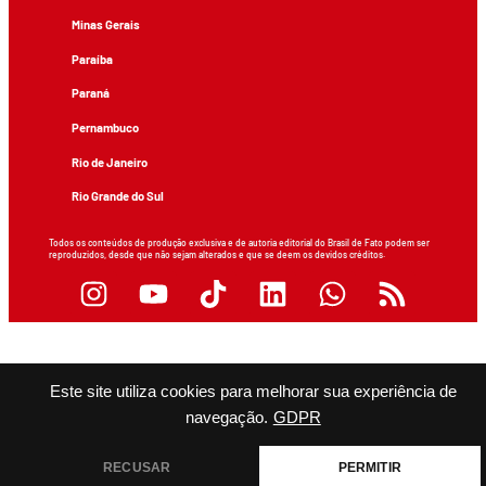
Minas Gerais
Paraíba
Paraná
Pernambuco
Rio de Janeiro
Rio Grande do Sul
Todos os conteúdos de produção exclusiva e de autoria editorial do Brasil de Fato podem ser
reproduzidos, desde que não sejam alterados e que se deem os devidos créditos.
Este site utiliza cookies para melhorar sua experiência de
navegação.
GDPR
RECUSAR
PERMITIR