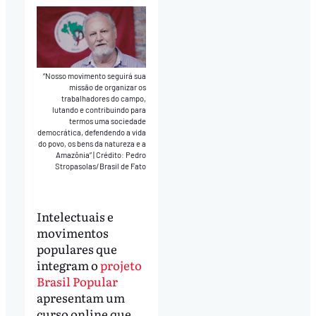
“Nosso movimento seguirá sua
missão de organizar os
trabalhadores do campo,
lutando e contribuindo para
termos uma sociedade
democrática, defendendo a vida
do povo, os bens da natureza e a
Amazônia”
|
Crédito: Pedro
Stropasolas/Brasil de Fato
Intelectuais e
movimentos
populares que
integram o
projeto
Brasil Popular
apresentam um
curso online que