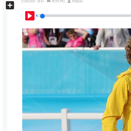
12.AGO.2020 - 09:54
RECIFE (PE)
REDAÇÃO
X
Share
Play