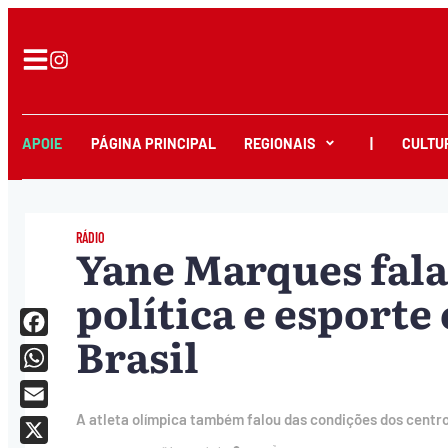
APOIE
PÁGINA PRINCIPAL
REGIONAIS
|
CULTU
RÁDIO
Yane Marques fala
política e esporte 
Brasil
Facebook
WhatsApp
Email
A atleta olímpica também falou das condições dos centro