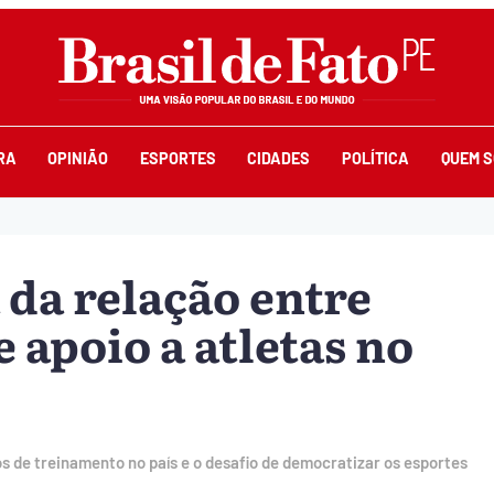
RA
OPINIÃO
ESPORTES
CIDADES
POLÍTICA
QUEM 
 da relação entre
e apoio a atletas no
s de treinamento no país e o desafio de democratizar os esportes