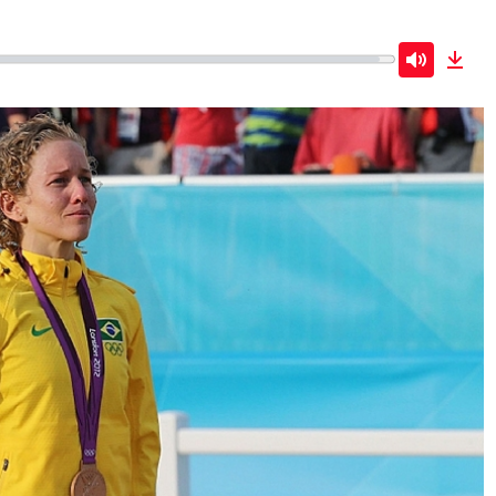
Mute
Dow