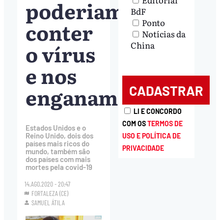
poderiam
BdF
Ponto
conter
Notícias da
o vírus
China
e nos
enganamos
LI E CONCORDO
COM OS
TERMOS DE
Estados Unidos e o
Reino Unido, dois dos
USO E POLÍTICA DE
países mais ricos do
PRIVACIDADE
mundo, também são
dos países com mais
mortes pela covid-19
14.AGO.2020 - 20:47
FORTALEZA (CE)
SAMUEL ÁTILA