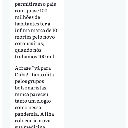
permitiram o país
com quase 100
milhões de
habitantes ter a
ínfima marca de 10
mortes pelo novo
coronavírus,
quando nós
tínhamos 100 mil.
A frase “vá para
Cuba!” tanto dita
pelos grupos
bolsonaristas
nunca pareceu
tanto um elogio
como nessa
pandemia. A Ilha
colocou à prova
sua medicina