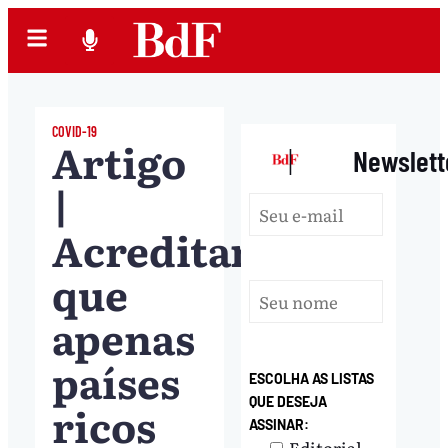
COVID-19
Artigo
|
Newslett
|
Acreditamos
que
apenas
países
ESCOLHA AS LISTAS
QUE DESEJA
ricos
ASSINAR:
Editorial