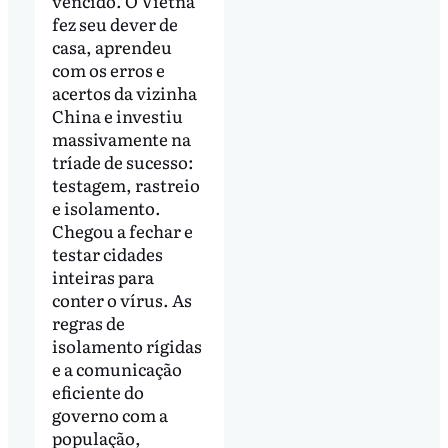
vencido. O Vietnã
fez seu dever de
casa, aprendeu
com os erros e
acertos da vizinha
China e investiu
massivamente na
tríade de sucesso:
testagem, rastreio
e isolamento.
Chegou a fechar e
testar cidades
inteiras para
conter o vírus. As
regras de
isolamento rígidas
e a comunicação
eficiente do
governo com a
população,