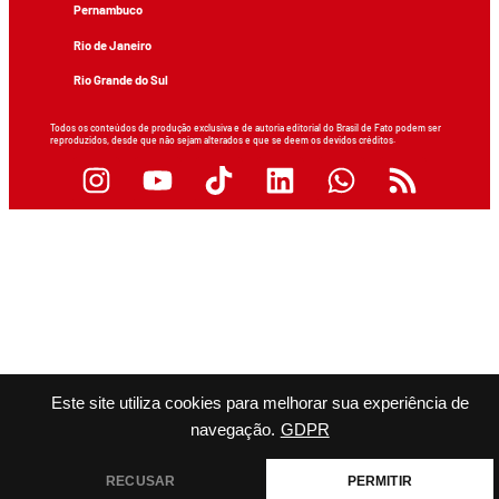
Pernambuco
Rio de Janeiro
Rio Grande do Sul
Todos os conteúdos de produção exclusiva e de autoria editorial do Brasil de Fato podem ser
reproduzidos, desde que não sejam alterados e que se deem os devidos créditos.
Este site utiliza cookies para melhorar sua experiência de
navegação.
GDPR
RECUSAR
PERMITIR