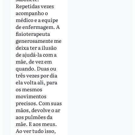
Repetidas vezes
acompanho o
médico e a equipe
de enfermagem. A
fisioterapeuta
generosamente me
deixa ter a ilusão
de ajudá-la com a
mãe, de vez em
quando. Duas ou
três vezes por dia
ela volta ali, para
os mesmos
movimentos
precisos. Com suas
mãos, devolve o ar
aos pulmões da
mãe. E aos meus.
Ao ver tudo isso,