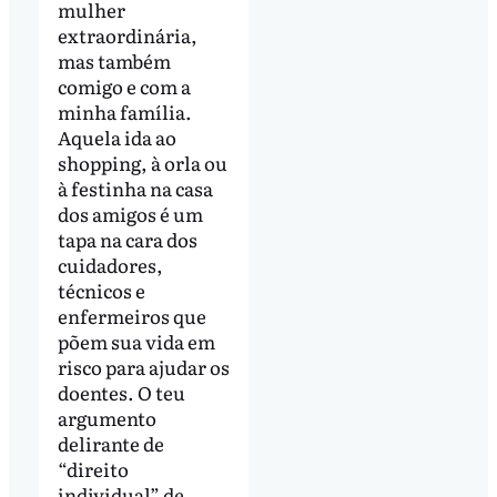
mulher
extraordinária,
mas também
comigo e com a
minha família.
Aquela ida ao
shopping, à orla ou
à festinha na casa
dos amigos é um
tapa na cara dos
cuidadores,
técnicos e
enfermeiros que
põem sua vida em
risco para ajudar os
doentes. O teu
argumento
delirante de
“direito
individual” de