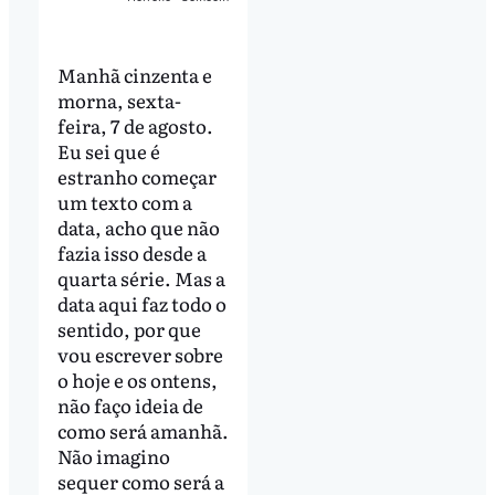
Manhã cinzenta e
morna, sexta-
feira, 7 de agosto.
Eu sei que é
estranho começar
um texto com a
data, acho que não
fazia isso desde a
quarta série. Mas a
data aqui faz todo o
sentido, por que
vou escrever sobre
o hoje e os ontens,
não faço ideia de
como será amanhã.
Não imagino
sequer como será a