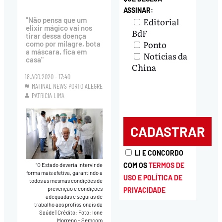
ASSINAR:
Editorial
"Não pensa que um
elixir mágico vai nos
BdF
tirar dessa doença
Ponto
como por milagre, bota
a máscara, fica em
Notícias da
casa"
China
18.AGO.2020 - 17:40
MATINAL NEWS PORTO ALEGRE
PATRICIA LIMA
LI E CONCORDO
COM OS
TERMOS DE
“O Estado deveria intervir de
forma mais efetiva, garantindo a
USO E POLÍTICA DE
todos as mesmas condições de
prevenção e condições
PRIVACIDADE
adequadas e seguras de
trabalho aos profissionais da
Saúde
|
Crédito: Foto: Ione
Morreno – Semcom