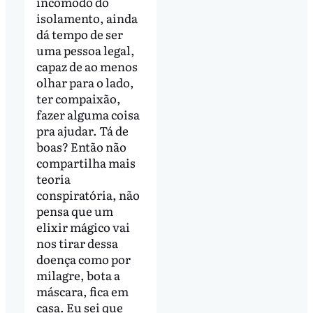
incômodo do
isolamento, ainda
dá tempo de ser
uma pessoa legal,
capaz de ao menos
olhar para o lado,
ter compaixão,
fazer alguma coisa
pra ajudar. Tá de
boas? Então não
compartilha mais
teoria
conspiratória, não
pensa que um
elixir mágico vai
nos tirar dessa
doença como por
milagre, bota a
máscara, fica em
casa. Eu sei que