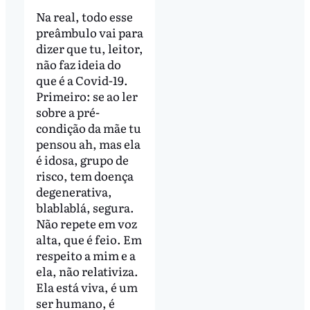
Na real, todo esse
preâmbulo vai para
dizer que tu, leitor,
não faz ideia do
que é a Covid-19.
Primeiro: se ao ler
sobre a pré-
condição da mãe tu
pensou ah, mas ela
é idosa, grupo de
risco, tem doença
degenerativa,
blablablá, segura.
Não repete em voz
alta, que é feio. Em
respeito a mim e a
ela, não relativiza.
Ela está viva, é um
ser humano, é