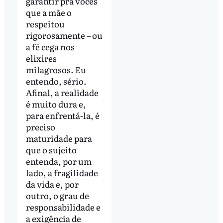
garantir pra vocês
que a mãe o
respeitou
rigorosamente – ou
a fé cega nos
elixires
milagrosos. Eu
entendo, sério.
Afinal, a realidade
é muito dura e,
para enfrentá-la, é
preciso
maturidade para
que o sujeito
entenda, por um
lado, a fragilidade
da vida e, por
outro, o grau de
responsabilidade e
a exigência de