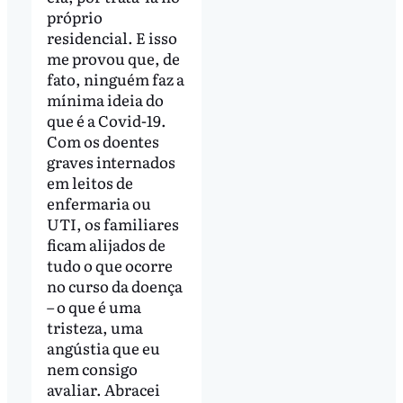
próprio
residencial. E isso
me provou que, de
fato, ninguém faz a
mínima ideia do
que é a Covid-19.
Com os doentes
graves internados
em leitos de
enfermaria ou
UTI, os familiares
ficam alijados de
tudo o que ocorre
no curso da doença
– o que é uma
tristeza, uma
angústia que eu
nem consigo
avaliar. Abracei