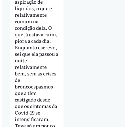
aspiração de
líquidos, o que é
relativamente
comum na
condição dela. O
que já estava ruim,
piora a cada dia.
Enquanto escrevo,
sei que ela passou a
noite
relativamente
bem, sem as crises
de
broncoespasmos
que a têm
castigado desde
que os sintomas da
Covid-19 se
intensificaram.
Teve só um pouco