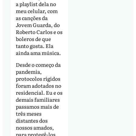
a playlist dela no
meu celular, com
as canções da
Jovem Guarda, do
Roberto Carlos e os
boleros de que
tanto gosta. Ela
ainda ama música.
Desde o começo da
pandemia,
protocolos rígidos
foram adotados no
residencial. Eu e os
demais familiares
passamos mais de
três meses
distantes dos
nossos amados,
para protegê-los.