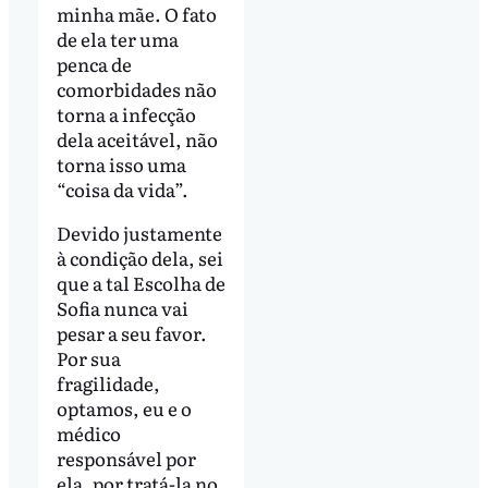
minha mãe. O fato
de ela ter uma
penca de
comorbidades não
torna a infecção
dela aceitável, não
torna isso uma
“coisa da vida”.
Devido justamente
à condição dela, sei
que a tal Escolha de
Sofia nunca vai
pesar a seu favor.
Por sua
fragilidade,
optamos, eu e o
médico
responsável por
ela, por tratá-la no