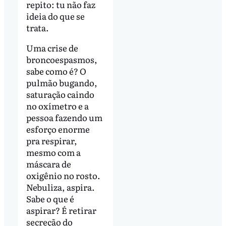
repito: tu não faz
ideia do que se
trata.
Uma crise de
broncoespasmos,
sabe como é? O
pulmão bugando,
saturação caindo
no oxímetro e a
pessoa fazendo um
esforço enorme
pra respirar,
mesmo com a
máscara de
oxigênio no rosto.
Nebuliza, aspira.
Sabe o que é
aspirar? É retirar
secreção do