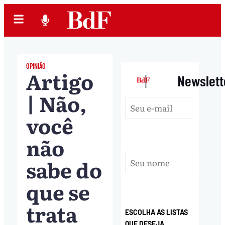
OPINIÃO
Artigo
|
Newslett
| Não,
você
não
sabe do
que se
trata
ESCOLHA AS LISTAS
QUE DESEJA