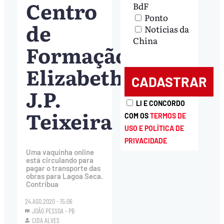
Centro
BdF
Ponto
de
Notícias da
China
Formação
Elizabeth
J.P.
LI E CONCORDO
Teixeira
COM OS
TERMOS DE
USO E POLÍTICA DE
PRIVACIDADE
Uma vaquinha online
está circulando para
pagar o transporte das
obras para Lagoa Seca.
Contribua
24.AGO.2020 - 15:06
JOÃO PESSOA - PB
CIDA ALVES