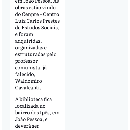
em João Pessoa. As
obras estão vindo
do Cenpre – Centro
Luiz Carlos Prestes
de Estudos Sociais,
e foram
adquiridas,
organizadas e
estruturadas pelo
professor
comunista, já
falecido,
Waldomiro
Cavalcanti.
A biblioteca fica
localizada no
bairro dos Ipês, em
João Pessoa, e
deverá ser