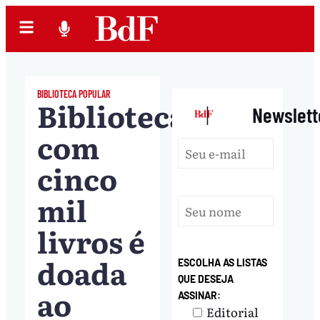
BIBLIOTECA POPULAR
Biblioteca
|
Newslett
com
cinco
mil
livros é
doada
ESCOLHA AS LISTAS
QUE DESEJA
ao
ASSINAR:
Editorial