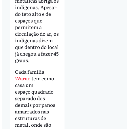
metálicas abriga os
indígenas. Apesar
do teto alto e de
espaços que
permitem a
circulação do ar, os
indígenas dizem
que dentro do local
já chegou a fazer 45
graus.
Cada família
Warao
tem como
casa um
espaço quadrado
separado dos
demais por panos
amarrados nas
estruturas de
metal, onde são