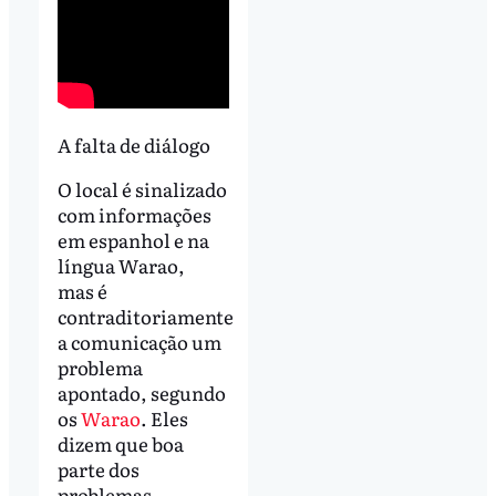
A falta de diálogo
O local é sinalizado
com informações
em espanhol e na
língua Warao,
mas é
contraditoriamente
a comunicação um
problema
apontado, segundo
os
Warao
. Eles
dizem que boa
parte dos
problemas