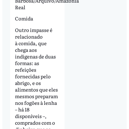
Barbosa/Arquivo/Amazônia
Real
Comida
Outro impasse é
relacionado
à comida, que
chega aos
indígenas de duas
formas: as
refeições
fornecidas pelo
abrigo, e os
alimentos que eles
mesmos preparam
nos fogões à lenha
– há 18
disponíveis –,
comprados com o