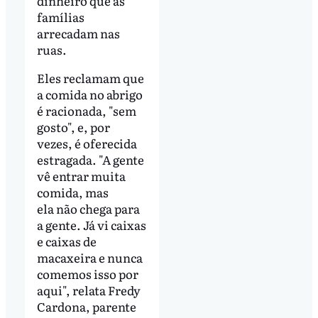
dinheiro que as
famílias
arrecadam nas
ruas.
Eles reclamam que
a comida no abrigo
é racionada, "sem
gosto", e, por
vezes, é oferecida
estragada. "A gente
vê entrar muita
comida, mas
ela não chega para
a gente. Já vi caixas
e caixas de
macaxeira e nunca
comemos isso por
aqui", relata Fredy
Cardona, parente