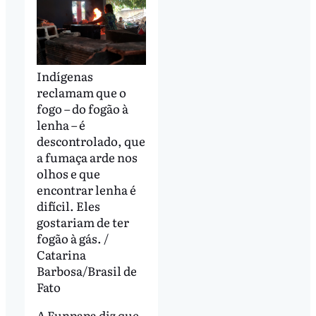
Indígenas
reclamam que o
fogo – do fogão à
lenha – é
descontrolado, que
a fumaça arde nos
olhos e que
encontrar lenha é
difícil. Eles
gostariam de ter
fogão à gás. /
Catarina
Barbosa/Brasil de
Fato
A Funpapa diz que