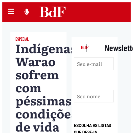
ESPECIAL
Indígenas
|
Newslett
Warao
sofrem
com
péssimas
condições
de vida
ESCOLHA AS LISTAS
QUE DESEJA