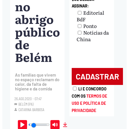
no
ASSINAR:
Editorial
abrigo
BdF
Ponto
público
Notícias da
de
China
Belém
As famílias que vivem
no espaço reclamam do
calor, da falta de
higiene e da comida
LI E CONCORDO
COM OS
TERMOS DE
26.AGO.2020 - 07:47
USO E POLÍTICA DE
BELÉM (PA)
CATARINA BARBOSA
PRIVACIDADE