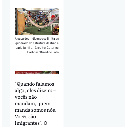
Play
Mute
Download
A casa dos indígenas se limita as
quadrado da estrutura destina a
cada família.
|
Crédito: Catarina
Barbosa/Brasil de Fato
"Quando falamos
algo, eles dizem: –
vocês não
mandam, quem
manda somos nós.
Vocês são
imigrantes". O