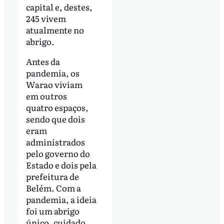
capital e, destes,
245 vivem
atualmente no
abrigo.
Antes da
pandemia, os
Warao viviam
em outros
quatro espaços,
sendo que dois
eram
administrados
pelo governo do
Estado e dois pela
prefeitura de
Belém. Com a
pandemia, a ideia
foi um abrigo
único, cuidado