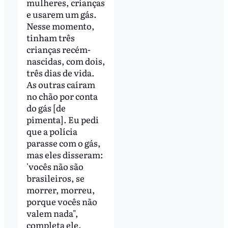
mulheres, crianças
e usarem um gás.
Nesse momento,
tinham três
crianças recém-
nascidas, com dois,
três dias de vida.
As outras caíram
no chão por conta
do gás [de
pimenta]. Eu pedi
que a polícia
parasse com o gás,
mas eles disseram:
'vocês não são
brasileiros, se
morrer, morreu,
porque vocês não
valem nada",
completa ele.