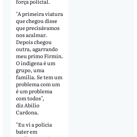
força policial.
"A primeira viatura
que chegou disse
que precisávamos
nos acalmar.
Depois chegou
outra, agarrando
meu primo Firmin.
O indígena é um
grupo, uma
família. Se tem um
problema com um
é um problema
com todos",
diz Abilio
Cardona.
"Eu vi a polícia
bater em