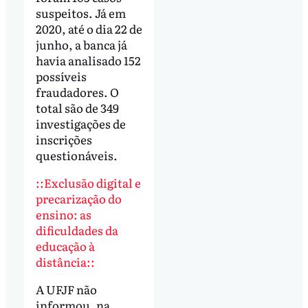
suspeitos. Já em
2020, até o dia 22 de
junho, a banca já
havia analisado 152
possíveis
fraudadores. O
total são de 349
investigações de
inscrições
questionáveis.
::Exclusão digital e
precarização do
ensino: as
dificuldades da
educação à
distância::
A UFJF não
informou, na