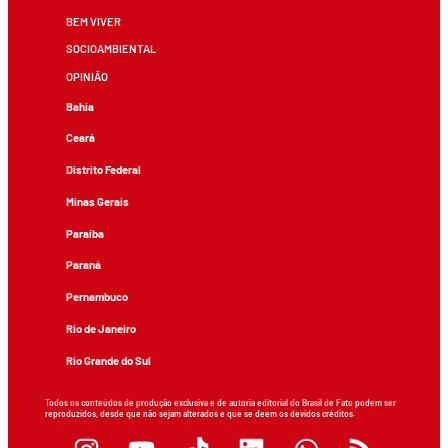
BEM VIVER
SOCIOAMBIENTAL
OPINIÃO
Bahia
Ceará
Distrito Federal
Minas Gerais
Paraíba
Paraná
Pernambuco
Rio de Janeiro
Rio Grande do Sul
Todos os conteúdos de produção exclusiva e de autoria editorial do Brasil de Fato podem ser
reproduzidos, desde que não sejam alterados e que se deem os devidos créditos.