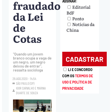
fraudadores
ASSINAR:
Editorial
da Lei
BdF
Ponto
de
Notícias da
China
Cotas
“Quando um jovem
branco ocupa a vaga de
um negro, um negro
deixou de entrar",
LI E CONCORDO
ressalta socióloga
COM OS
TERMOS DE
29.AGO.2020 - 14:54
USO E POLÍTICA DE
SÃO PAULO (SP)
IGOR CARVALHO
E
MARINA
PRIVACIDADE
DUARTE DE SOUZA