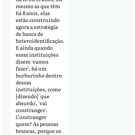
mesmo as que têm
há 8 anos, elas
estão construindo
agora a estratégia
de banca de
heteroidentificação.
E ainda quando
essas instituições
dizem 'vamos
fazer', há um
burburinho dentro
dessas
instituições, como
[dizendo] 'que
absurdo', 'vai
constranger'.
Constranger
quem? As pessoas
brancas, porque os