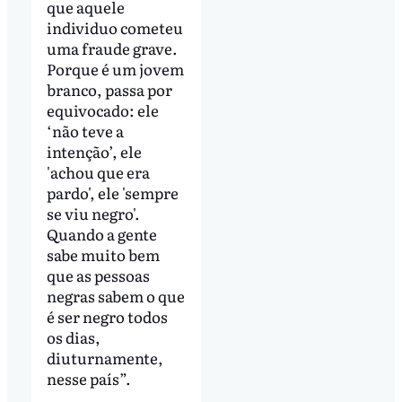
que aquele
individuo cometeu
uma fraude grave.
Porque é um jovem
branco, passa por
equivocado: ele
‘não teve a
intenção’, ele
'achou que era
pardo', ele 'sempre
se viu negro'.
Quando a gente
sabe muito bem
que as pessoas
negras sabem o que
é ser negro todos
os dias,
diuturnamente,
nesse país”.