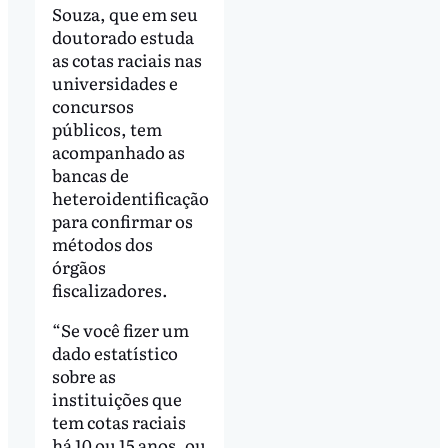
Souza, que em seu
doutorado estuda
as cotas raciais nas
universidades e
concursos
públicos, tem
acompanhado as
bancas de
heteroidentificação
para confirmar os
métodos dos
órgãos
fiscalizadores.
“Se você fizer um
dado estatístico
sobre as
instituições que
tem cotas raciais
há 10 ou 15 anos, ou