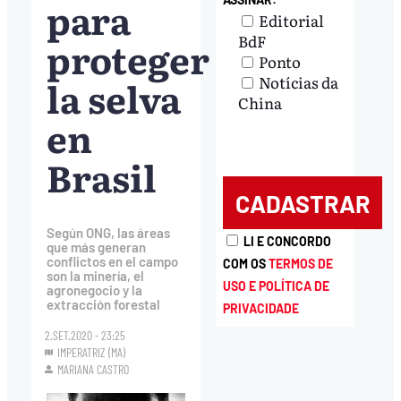
para
Editorial
BdF
proteger
Ponto
la selva
Notícias da
China
en
Brasil
Según ONG, las áreas
LI E CONCORDO
que más generan
conflictos en el campo
COM OS
TERMOS DE
son la minería, el
USO E POLÍTICA DE
agronegocio y la
extracción forestal
PRIVACIDADE
2.SET.2020 - 23:25
IMPERATRIZ (MA)
MARIANA CASTRO