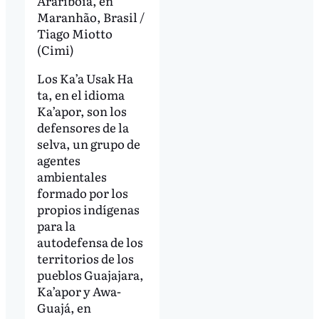
Araribóia, en
Maranhão, Brasil /
Tiago Miotto
(Cimi)
Los Ka’a Usak Ha
ta, en el idioma
Ka’apor, son los
defensores de la
selva, un grupo de
agentes
ambientales
formado por los
propios indígenas
para la
autodefensa de los
territorios de los
pueblos Guajajara,
Ka’apor y Awa-
Guajá, en