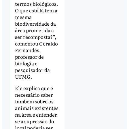
termos biológicos.
O que está lá tem a
mesma
biodiversidade da
área prometida a
ser recomposta?”,
comentou Geraldo
Fernandes,
professor de
biologia e
pesquisador da
UFMG.
Ele explica que é
necessário saber
também sobre os
animais existentes
na área e entender
se a supressão do
local poderia ser