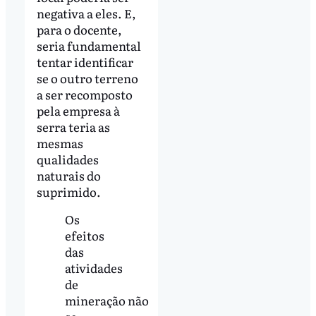
negativa a eles. E,
para o docente,
seria fundamental
tentar identificar
se o outro terreno
a ser recomposto
pela empresa à
serra teria as
mesmas
qualidades
naturais do
suprimido.
Os
efeitos
das
atividades
de
mineração não