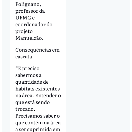
Polignano,
professor da
UFMG e
coordenador do
projeto
Manuelzão.
Consequências em
cascata
“É preciso
sabermos a
quantidade de
habitats existentes
na área. Entender o
que está sendo
trocado.
Precisamos saber o
que contém na área
a ser suprimida em