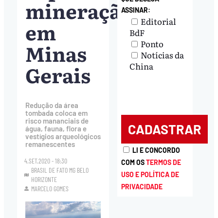
mineração
ASSINAR:
Editorial
em
BdF
Ponto
Minas
Notícias da
Gerais
China
Redução da área
tombada coloca em
risco mananciais de
água, fauna, flora e
vestígios arqueológicos
remanescentes
LI E CONCORDO
4.SET.2020 - 18:30
COM OS
TERMOS DE
BRASIL DE FATO MG BELO
USO E POLÍTICA DE
HORIZONTE
PRIVACIDADE
MARCELO GOMES