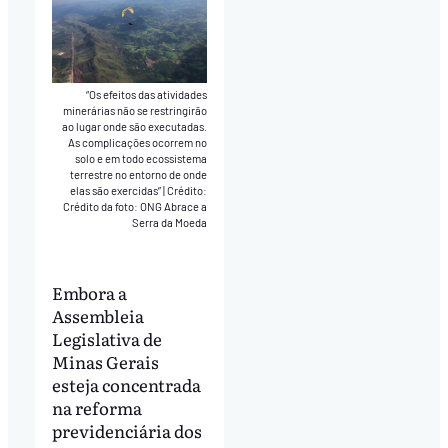
“Os efeitos das atividades
minerárias não se restringirão
ao lugar onde são executadas.
As complicações ocorrem no
solo e em todo ecossistema
terrestre no entorno de onde
elas são exercidas”
|
Crédito:
Crédito da foto: ONG Abrace a
Serra da Moeda
Embora a
Assembleia
Legislativa de
Minas Gerais
esteja concentrada
na reforma
previdenciária dos