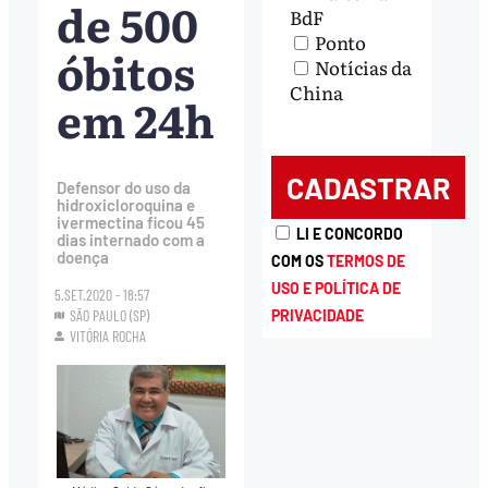
de 500
BdF
Ponto
óbitos
Notícias da
China
em 24h
Defensor do uso da
hidroxicloroquina e
ivermectina ficou 45
LI E CONCORDO
dias internado com a
doença
COM OS
TERMOS DE
USO E POLÍTICA DE
5.SET.2020 - 18:57
SÃO PAULO (SP)
PRIVACIDADE
VITÓRIA ROCHA