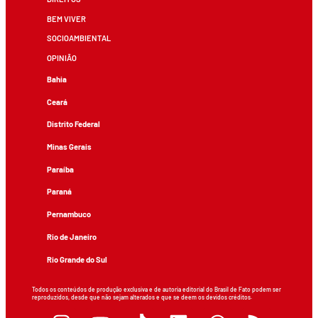
BEM VIVER
SOCIOAMBIENTAL
OPINIÃO
Bahia
Ceará
Distrito Federal
Minas Gerais
Paraíba
Paraná
Pernambuco
Rio de Janeiro
Rio Grande do Sul
Todos os conteúdos de produção exclusiva e de autoria editorial do Brasil de Fato podem ser
reproduzidos, desde que não sejam alterados e que se deem os devidos créditos.