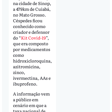
na cidade de Sinop,
a 479km de Cuiabá,
no Mato Grosso.
Céspedes ficou
conhecido como
criador e defensor
do “
Kit Covid-19
”,
que era composto
por medicamentos
como
hidroxicloroquina,
azitromicina,
zinco,
ivermectina, AAs e
ibuprofeno.
A informação vem
a público em
cenário em que a
taxa nacional de