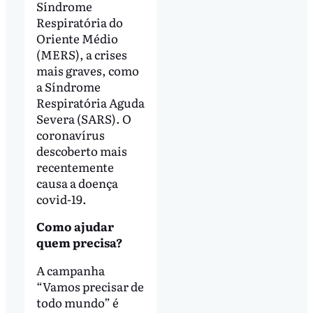
Síndrome
Respiratória do
Oriente Médio
(MERS), a crises
mais graves, como
a Síndrome
Respiratória Aguda
Severa (SARS). O
coronavírus
descoberto mais
recentemente
causa a doença
covid-19.
C
omo ajudar
quem precisa?
A campanha
“Vamos precisar de
todo mundo” é