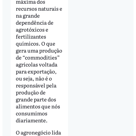
máxima dos
recursos naturais e
na grande
dependência de
agrotóxicos e
fertilizantes
químicos. O que
gera uma produção
de “commodities”
agrícolas voltada
para exportação,
ou seja, não é o
responsável pela
produção de
grande parte dos
alimentos que nós
consumimos
diariamente.
O agronegócio lida