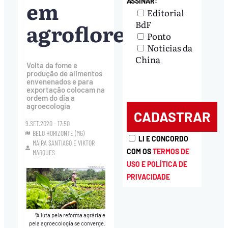
em
ASSINAR:
Editorial
agroflorestas
BdF
Ponto
Notícias da
China
Volta da fome e
produção de alimentos
envenenados e para
exportação colocam na
ordem do dia a
agroecologia
9.SET.2020 - 17:50
BELO HORIZONTE (MG)
LI E CONCORDO
MAÍRA SANTIAGO
E
VIKTOR
COM OS
TERMOS DE
MARQUES
USO E POLÍTICA DE
PRIVACIDADE
“A luta pela reforma agrária e
pela agroecologia se converge.