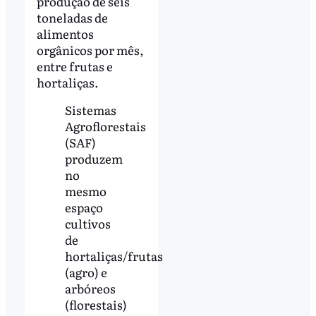
produção de seis
toneladas de
alimentos
orgânicos por mês,
entre frutas e
hortaliças.
Sistemas
Agroflorestais
(SAF)
produzem
no
mesmo
espaço
cultivos
de
hortaliças/frutas
(agro) e
arbóreos
(florestais)