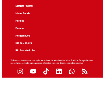
Distrito Federal
Minas Gerais
Paraíba
Paraná
Pernambuco
Rio de Janeiro
Rio Grande do Sul
Todos os conteúdos de produção exclusiva e de autoria editorial do Brasil de Fato podem ser
reproduzidos, desde que não sejam alterados e que se deem os devidos créditos.