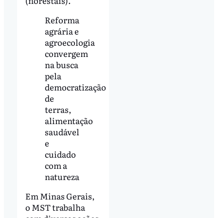
(florestais).
Reforma
agrária e
agroecologia
convergem
na busca
pela
democratização
de
terras,
alimentação
saudável
e
cuidado
com a
natureza
Em Minas Gerais,
o MST trabalha