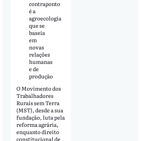
contraponto
é a
agroecologia
que se
baseia
em
novas
relações
humanas
e de
produção
O Movimento dos
Trabalhadores
Rurais sem Terra
(MST), desde a sua
fundação, luta pela
reforma agrária,
enquanto direito
constitucional de