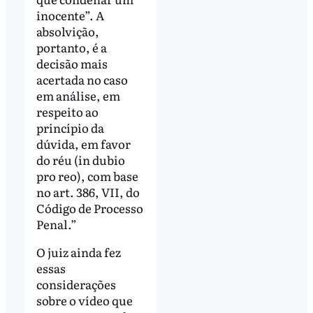
inocente”. A
absolvição,
portanto, é a
decisão mais
acertada no caso
em análise, em
respeito ao
princípio da
dúvida, em favor
do réu (in dubio
pro reo), com base
no art. 386, VII, do
Código de Processo
Penal.”
O juiz ainda fez
essas
considerações
sobre o vídeo que