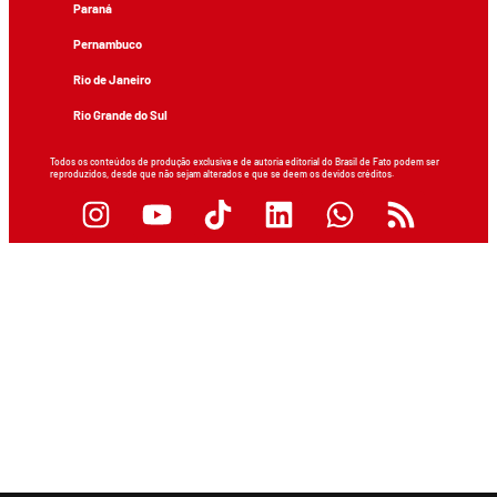
Paraná
Pernambuco
Rio de Janeiro
Rio Grande do Sul
Todos os conteúdos de produção exclusiva e de autoria editorial do Brasil de Fato podem ser
reproduzidos, desde que não sejam alterados e que se deem os devidos créditos.