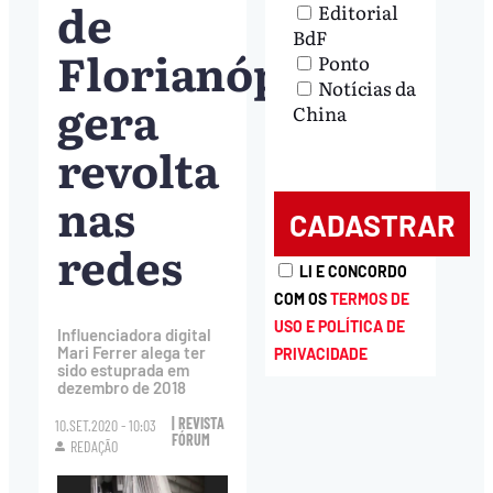
de
Editorial
BdF
Florianópolis
Ponto
Notícias da
gera
China
revolta
nas
redes
LI E CONCORDO
COM OS
TERMOS DE
USO E POLÍTICA DE
Influenciadora digital
Mari Ferrer alega ter
PRIVACIDADE
sido estuprada em
dezembro de 2018
| REVISTA
10.SET.2020 - 10:03
FÓRUM
REDAÇÃO