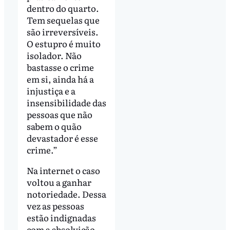
dentro do quarto.
Tem sequelas que
são irreversíveis.
O estupro é muito
isolador. Não
bastasse o crime
em si, ainda há a
injustiça e a
insensibilidade das
pessoas que não
sabem o quão
devastador é esse
crime.”
Na internet o caso
voltou a ganhar
notoriedade. Dessa
vez as pessoas
estão indignadas
com a absolvição