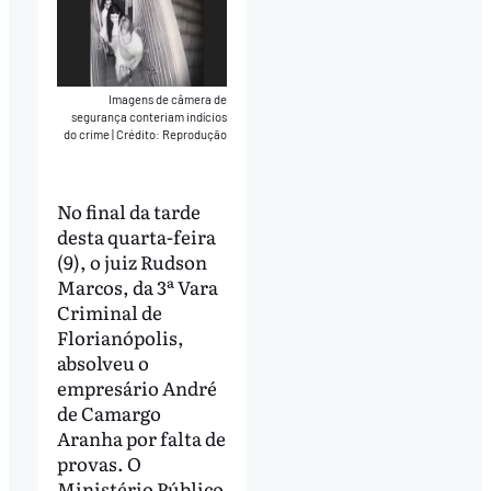
Imagens de câmera de
segurança conteriam indícios
do crime
|
Crédito: Reprodução
No final da tarde
desta quarta-feira
(9), o juiz Rudson
Marcos, da 3ª Vara
Criminal de
Florianópolis,
absolveu o
empresário André
de Camargo
Aranha por falta de
provas. O
Ministério Público