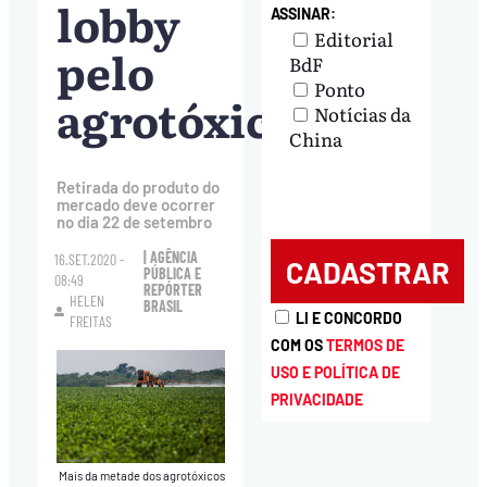
lobby
ASSINAR:
Editorial
pelo
BdF
Ponto
agrotóxico
Notícias da
China
Retirada do produto do
mercado deve ocorrer
no dia 22 de setembro
| AGÊNCIA
16.SET.2020 -
PÚBLICA E
08:49
REPÓRTER
HELEN
BRASIL
LI E CONCORDO
FREITAS
COM OS
TERMOS DE
USO E POLÍTICA DE
PRIVACIDADE
Mais da metade dos agrotóxicos