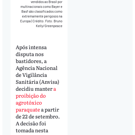
vendidos ao Brasil por
multinacionais como Bayer e
Basf são classificados como
extremamente perigosos na
Europa
|
Crédito: Foto: Bruno
Kelly/Greenpeace
Após intensa
disputa nos
bastidores, a
Agência Nacional
de Vigilância
Sanitária (Anvisa)
decidiu manter
a
proibição do
agrotóxico
paraquate
a partir
de 22 de setembro.
A decisão foi
tomada nesta