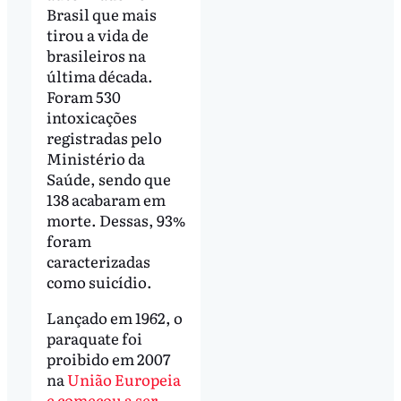
Brasil que mais
tirou a vida de
brasileiros na
última década.
Foram 530
intoxicações
registradas pelo
Ministério da
Saúde, sendo que
138 acabaram em
morte. Dessas, 93%
foram
caracterizadas
como suicídio.
Lançado em 1962, o
paraquate foi
proibido em 2007
na
União Europeia
e começou a ser