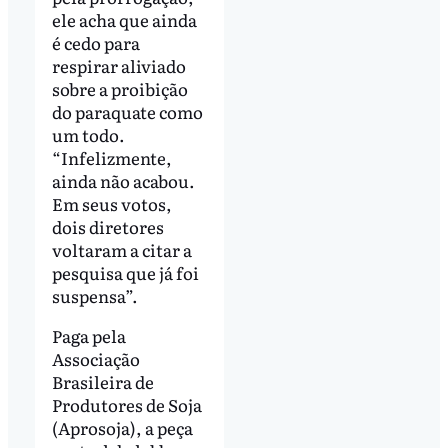
ele acha que ainda
é cedo para
respirar aliviado
sobre a proibição
do paraquate como
um todo.
“Infelizmente,
ainda não acabou.
Em seus votos,
dois diretores
voltaram a citar a
pesquisa que já foi
suspensa”.
Paga pela
Associação
Brasileira de
Produtores de Soja
(Aprosoja), a peça