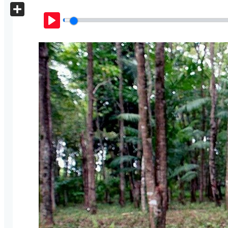
X
Share
Play