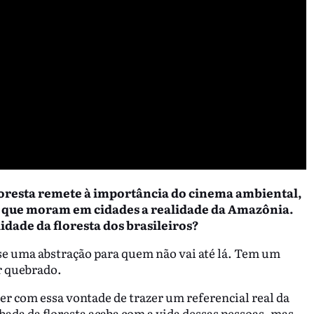
loresta remete à importância do cinema ambiental,
s que moram em cidades a realidade da Amazônia.
idade da floresta dos brasileiros?
ase uma abstração para quem não vai até lá. Tem um
er quebrado.
r com essa vontade de trazer um referencial real da
bada da floresta acaba com a vida dessas pessoas, mas