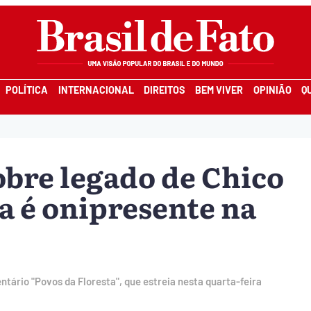
POLÍTICA
INTERNACIONAL
DIREITOS
BEM VIVER
OPINIÃO
Q
obre legado de Chico
a é onipresente na
entário "Povos da Floresta", que estreia nesta quarta-feira