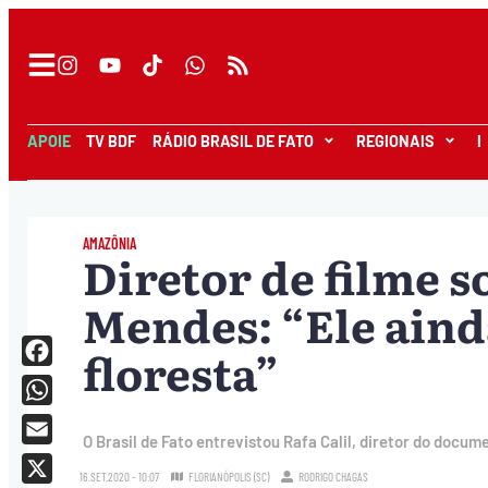
APOIE
TV BDF
RÁDIO BRASIL DE FATO
REGIONAIS
I
AMAZÔNIA
Diretor de filme s
Mendes: “Ele aind
floresta”
Facebook
WhatsApp
O Brasil de Fato entrevistou Rafa Calil, diretor do docum
Email
16.SET.2020 - 10:07
FLORIANÓPOLIS (SC)
RODRIGO CHAGAS