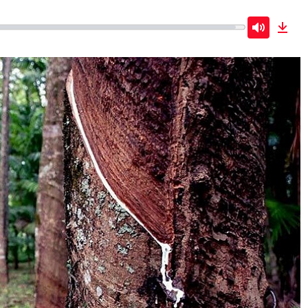
Mute
Dow