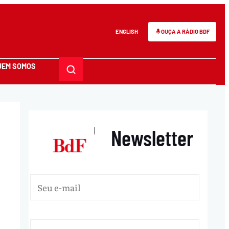
ENGLISH
OUÇA A RÁDIO BDF
UEM SOMOS
Newsletter
|