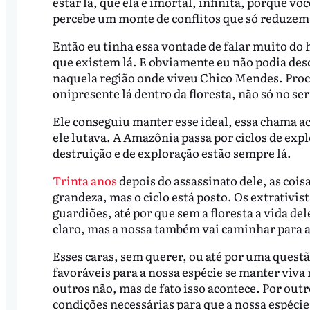
estar lá, que ela é imortal, infinita, porque vo
percebe um monte de conflitos que só reduzem 
Então eu tinha essa vontade de falar muito do ho
que existem lá. E obviamente eu não podia desc
naquela região onde viveu Chico Mendes. Proc
onipresente lá dentro da floresta, não só no se
Ele conseguiu manter esse ideal, essa chama a
ele lutava. A Amazônia passa por ciclos de exp
destruição e de exploração estão sempre lá.
Trinta anos
depois do assassinato dele, as co
grandeza, mas o ciclo está posto. Os extrativista
guardiões, até por que sem a floresta a vida del
claro, mas a nossa também vai caminhar para a
Esses caras, sem querer, ou até por uma quest
favoráveis para a nossa espécie se manter viva
outros não, mas de fato isso acontece. Por outr
condições necessárias para que a nossa espéci