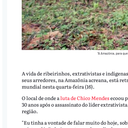
“A Amazônia, para quem
A vida de ribeirinhos, extrativistas e indígen
seus arredores, na Amazônia acreana, está ret
mundial nesta quarta-feira (16).
O local de onde a
luta de Chico Mendes
ecoou p
30 anos após o assassinato do líder extrativist
região.
"Eu tinha a vontade de falar muito do hoje, sobr