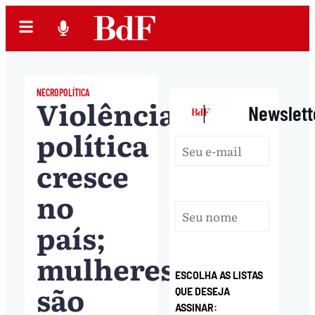
NECROPOLÍTICA
Violência
|
Newslett
política
cresce
no
país;
mulheres
ESCOLHA AS LISTAS
são
QUE DESEJA
ASSINAR: