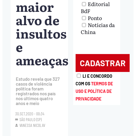
maior
Editorial
BdF
alvo de
Ponto
Notícias da
insultos
China
e
ameaças
LI E CONCORDO
Estudo revela que 327
COM OS
TERMOS DE
casos de violência
política foram
USO E POLÍTICA DE
registrados nos país
nos últimos quatro
PRIVACIDADE
anos e meio
30.SET.2020 - 00:34
SÃO PAULO (SP)
VANESSA NICOLAV