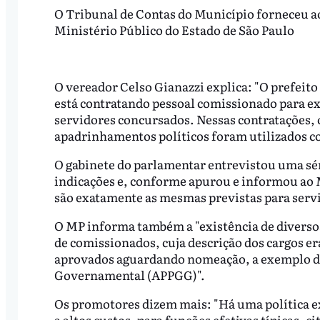
O Tribunal de Contas do Município forneceu a
Ministério Público do Estado de São Paulo
O vereador Celso Gianazzi explica: "O prefeit
está contratando pessoal comissionado para ex
servidores concursados. Nessas contratações, 
apadrinhamentos políticos foram utilizados co
O gabinete do parlamentar entrevistou uma sér
indicações e, conforme apurou e informou ao M
são exatamente as mesmas previstas para serv
O MP informa também a "existência de diversos 
de comissionados, cuja descrição dos cargos e
aprovados aguardando nomeação, a exemplo do c
Governamental (APPGG)".
Os promotores dizem mais: "Há uma política exp
a altos custos, para funções efetivas típicas, 