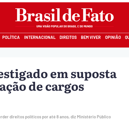
POLÍTICA
INTERNACIONAL
DIREITOS
BEM VIVER
OPINIÃO
Q
estigado em suposta
ação de cargos
er direitos políticos por até 8 anos, diz Ministério Público