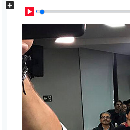
X
Share
Play