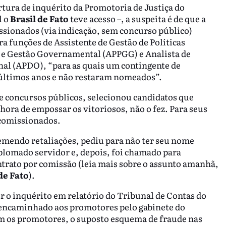
tura de inquérito da Promotoria de Justiça do
l o
Brasil de Fato
teve acesso –, a suspeita é de que a
ssionados (via indicação, sem concurso público)
ra funções de Assistente de Gestão de Políticas
as e Gestão Governamental (APPGG) e Analista de
al (APDO), “para as quais um contingente de
últimos anos e não restaram nomeados”.
de concursos públicos, selecionou candidatos que
ora de empossar os vitoriosos, não o fez. Para seus
 comissionados.
emendo retaliações, pediu para não ter seu nome
iplomado servidor e, depois, foi chamado para
trato por comissão (leia mais sobre o assunto amanhã,
de Fato
).
ir o inquérito em relatório do Tribunal de Contas do
o encaminhado aos promotores pelo gabinete do
m os promotores, o suposto esquema de fraude nas