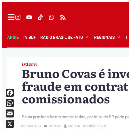
APOIE
TV BDF
RÁDIO BRASIL DE FATO
REGIONAIS
I
EXCLUSIVO
Bruno Covas é inv
fraude em contrat
comissionados
Facebook
WhatsApp
Se as práticas forem constatadas, prefeito de SP pode perd
Email
1.OUT.2020 - 19:33
SÃO PAULO
IGOR CARVALHO
E
VINÍCIUS SEGALLA