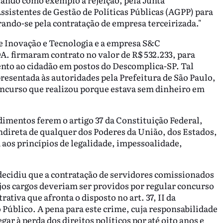
sistentes de Gestão de Políticas Públicas (AGPP) para
ando-se pela contratação de empresa terceirizada."
de Inovação e Tecnologia e a empresa S&C
. firmaram contrato no valor de R$ 532.233, para
nto ao cidadão em postos do Descomplica-SP. Tal
presentada às autoridades pela Prefeitura de São Paulo,
concurso que realizou porque estava sem dinheiro em
dimentos ferem o artigo 37 da Constituição Federal,
indireta de qualquer dos Poderes da União, dos Estados,
 aos princípios de legalidade, impessoalidade,
 decidiu que a contratação de servidores comissionados
s cargos deveriam ser providos por regular concurso
rativa
que afronta o disposto no art. 37, II da
Público. A pena para este crime, cuja responsabilidade
ar à perda dos direitos políticos por até oito anos e