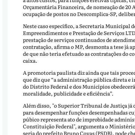
Orçamentária Financeira, de nomeação de 20 As
ocupação de postos no Descomplica-SP, deliber
Neste caso específico, a Secretaria Municipal 
Empreendimentos e Prestação de Serviços LTDA
prestação de serviços continuados de atendime
contratação, afirma o MP, desmonta a tese já a
de que não teria efetuado as contratações do 
caixa.
A promotoria paulista diz ainda que tais proce
que diz que “a administração pública direta e 
do Distrito Federal e dos Municípios obedecerá
moralidade, publicidade e eficiência”.
Além disso, "o Superior Tribunal de Justiça já
para desempenhar funções desempenhadas cujo
púbico representa ato de
improbidade administ
Constituição Federal", argumenta o Ministério 
seria do prefeito Bruno Covas (PSDB), pode cheg