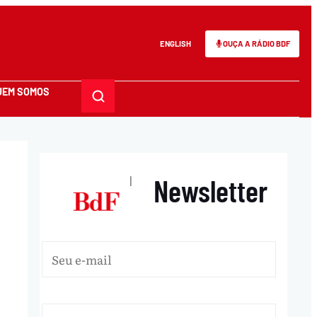
ENGLISH
OUÇA A RÁDIO BDF
UEM SOMOS
Newsletter
|