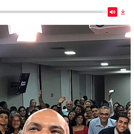
Mute
Dow