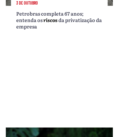
3 DE OUTUBRO
Petrobras completa 67 anos;
entenda os
riscos
da privatização da
empresa