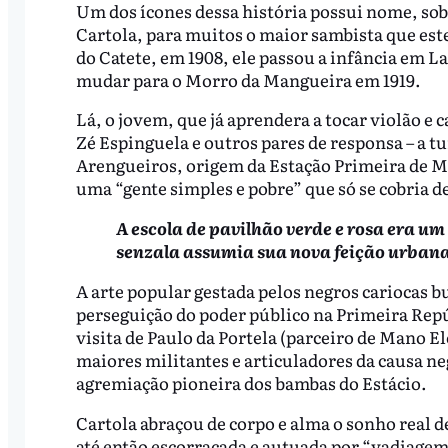
Um dos ícones dessa história possui nome, sob
Cartola, para muitos o maior sambista que este
do Catete, em 1908, ele passou a infância em La
mudar para o Morro da Mangueira em 1919.
Lá, o jovem, que já aprendera a tocar violão e
Zé Espinguela e outros pares de responsa – a t
Arengueiros, origem da Estação Primeira de M
uma “gente simples e pobre” que só se cobria de
A escola de pavilhão verde e rosa era um
senzala assumia sua nova feição urban
A arte popular gestada pelos negros cariocas bu
perseguição do poder público na Primeira Repú
visita de Paulo da Portela (parceiro de Mano El
maiores militantes e articuladores da causa ne
agremiação pioneira dos bambas do Estácio.
Cartola abraçou de corpo e alma o sonho real de
até então escorraçada e autuada por “vadiagem