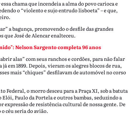
r essa chama que incendeia a alma do povo carioca e
edendo o “violento e sujo entrudo lisboeta” – e que,
eiro.
zar” a bagunça, promovendo o desfile das grandes
os que José de Alencar enalteceu.
emido": Nelson Sargento completa 96 anos
abrir alas” com seus ranchos e cordões, para não falar
já em 1899. Depois, vieram os alegres blocos de rua,
asses mais “chiques” desfilavam de automóvel no corso
ito Federal, o morro desceu para a Praça XI, sob a batuta
 Elói, Paulo da Portela e outros bambas, seduzindo a
r expressão de resistência cultural de nossa gente. De
 o céu seria do avião.