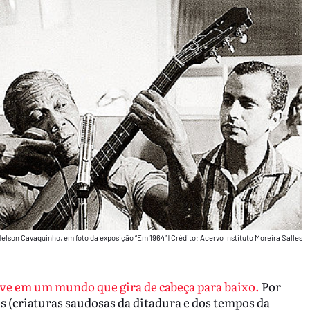
Nelson Cavaquinho, em foto da exposição “Em 1964”
|
Crédito: Acervo Instituto Moreira Salles
ive em um mundo que gira de cabeça para baixo.
Por
s (criaturas saudosas da ditadura e dos tempos da