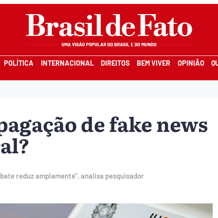
POLÍTICA
INTERNACIONAL
DIREITOS
BEM VIVER
OPINIÃO
Q
pagação de fake news
al?
ebate reduz amplamente", analisa pesquisador