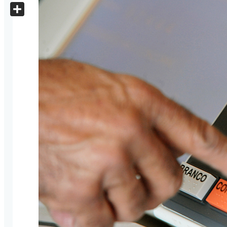
X
Share