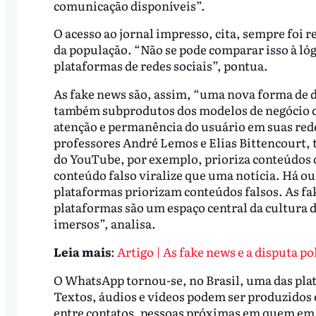
comunicação disponíveis”.
O acesso ao jornal impresso, cita, sempre foi r
da população. “Não se pode comparar isso à ló
plataformas de redes sociais”, pontua.
As fake news são, assim, “uma nova forma de de
também subprodutos dos modelos de negócio da
atenção e permanência do usuário em suas red
professores André Lemos e Elias Bittencourt
do YouTube, por exemplo, prioriza conteúdos d
conteúdo falso viralize que uma notícia. Há 
plataformas priorizam conteúdos falsos. As f
plataformas são um espaço central da cultura 
imersos”, analisa.
Leia mais
:
Artigo | As fake news e a disputa p
O WhatsApp tornou-se, no Brasil, uma das plat
Textos, áudios e vídeos podem ser produzidos 
entre contatos, pessoas próximas em quem em g