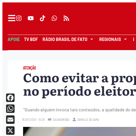
APOIE
TV BDF
RÁDIO BRASIL DE FATO
REGIONAIS
I
ATENÇÃO
Como evitar a pro
no período eleitor
Facebook
“Quando alguém invoca tais conteúdos, a qualidade do d
WhatsApp
16.OUT.2020 - 15:28
SALVADOR (BA)
DANIELLE DA GAMA
Email