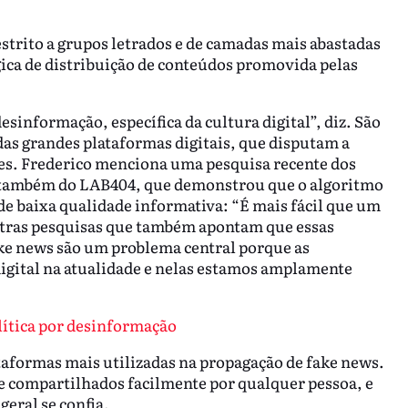
estrito a grupos letrados e de camadas mais abastadas
gica de distribuição de conteúdos promovida pelas
sinformação, específica da cultura digital”, diz. São
s grandes plataformas digitais, que disputam a
es. Frederico menciona uma pesquisa recente dos
, também do LAB404, que demonstrou que o algoritmo
e baixa qualidade informativa: “É mais fácil que um
outras pesquisas que também apontam que essas
ake news são um problema central porque as
digital na atualidade e nelas estamos amplamente
olítica por desinformação
aformas mais utilizadas na propagação de fake news.
e compartilhados facilmente por qualquer pessoa, e
eral se confia.