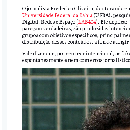
O jornalista Frederico Oliveira, doutorando
Universidade Federal da Bahia
(UFBA), pesquis
Digital, Redes e Espaço (
LAB404
). Ele explica
pareçam verdadeiras, são produzidas intencion
grupos com objetivos específicos, principalme
distribuição desses conteúdos, a fim de atingi
Vale dizer que, por seu teor intencional, as 
espontaneamente e nem com erros jornalístico