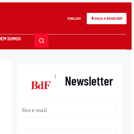
ENGLISH
OUÇA A RÁDIO BDF
UEM SOMOS
Newsletter
|