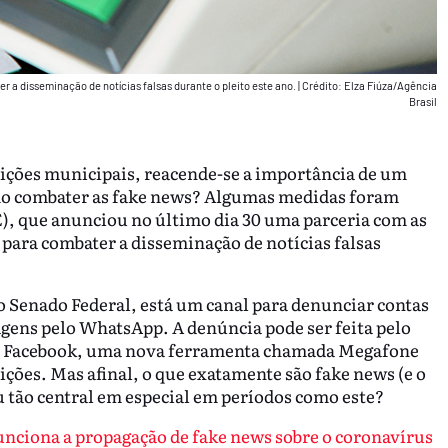
er a disseminação de notícias falsas durante o pleito este ano.
|
Crédito: Elza Fiúza/Agência
Brasil
eições municipais, reacende-se a importância de um
omo combater as fake news? Algumas medidas foram
), que anunciou no último dia 30 uma parceria com as
para combater a disseminação de notícias falsas
do Senado Federal, está um canal para denunciar contas
gens pelo WhatsApp. A denúncia pode ser feita pelo
 No Facebook, uma nova ferramenta chamada Megafone
eições. Mas afinal, o que exatamente são fake news (e o
u tão central em especial em períodos como este?
unciona a propagação de fake news sobre o coronavírus