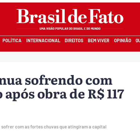
POLÍTICA
INTERNACIONAL
DIREITOS
BEM VIVER
OPINIÃO
Q
inua sofrendo com
após obra de R$ 117
 sofrer com as fortes chuvas que atingiram a capital