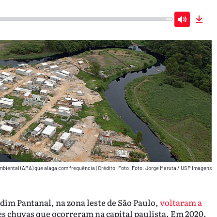
Mute
Dow
mbiental (APA) que alaga com frequência
|
Crédito: Foto: Foto: Jorge Maruta / USP Imagens
rdim Pantanal, na zona leste de São Paulo,
voltaram a
s chuvas que ocorreram na capital paulista. Em 2020,