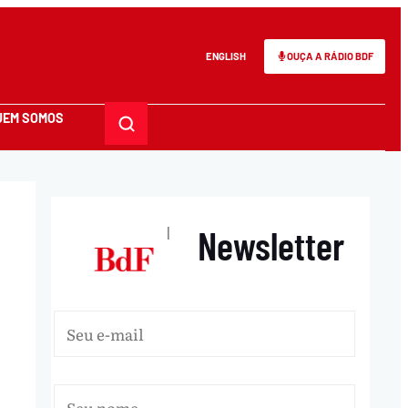
ENGLISH
OUÇA A RÁDIO BDF
UEM SOMOS
Newsletter
|