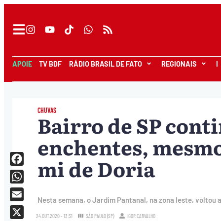
APOIE
TV BDF
RÁDIO BRASIL DE FATO
REGIONAIS
I
CHUVAS
Bairro de SP cont
enchentes, mesmo 
mi de Doria
Facebook
WhatsApp
Nesta semana, o Jardim Pantanal, na zona leste, voltou a
Email
24.OUT.2020 - 13:31
SÃO PAULO (SP)
IGOR CARVALHO