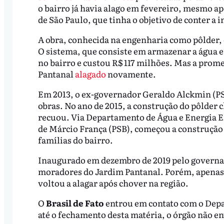
o bairro já havia alago em fevereiro, mesmo a
de São Paulo, que tinha o objetivo de conter a 
A obra, conhecida na engenharia como pôlder, 
O sistema, que consiste em armazenar a água e 
no bairro e custou R$ 117 milhões. Mas a prom
Pantanal
alagado
novamente.
Em 2013, o ex-governador Geraldo Alckmin (PS
obras. No ano de 2015, a construção do pôlder 
recuou. Via Departamento de Água e Energia El
de Márcio França (PSB), começou a construção
famílias do bairro.
Inaugurado em dezembro de 2019 pelo governad
moradores do Jardim Pantanal. Porém, apenas
voltou a alagar após chover na região.
O
Brasil de Fato
entrou em contato com o Depa
até o fechamento desta matéria, o órgão não e