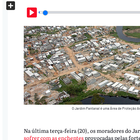
X
Share
Play
O Jardim Pantanal é uma Área de Proteção A
Na última terça-feira (20), os moradores do Ja
sofrer com as enchentes
provocadas pelas forte