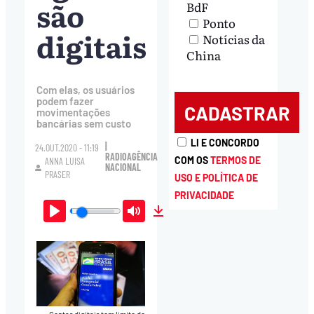
são
BdF
Ponto
digitais
Notícias da
China
Com elas, os usuários
podem fazer
movimentações
bancárias sem custo
LI E CONCORDO
|
24.OUT.2020 - 11:19
RADIOAGÊNCIA
COM OS
TERMOS DE
ANNA LUISA
NACIONAL
PRASER
USO E POLÍTICA DE
PRIVACIDADE
Play
Mute
Download